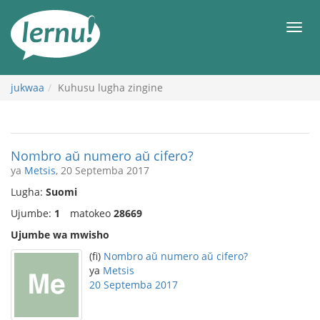
Kwa
maudhui
orod
jukwaa
Kuhusu lugha zingine
Nombro aŭ numero aŭ cifero?
ya
Metsis
, 20 Septemba 2017
Lugha:
Suomi
Ujumbe:
1
matokeo
28669
Ujumbe wa mwisho
(fi)
Nombro aŭ numero aŭ cifero?
ya
Metsis
20 Septemba 2017