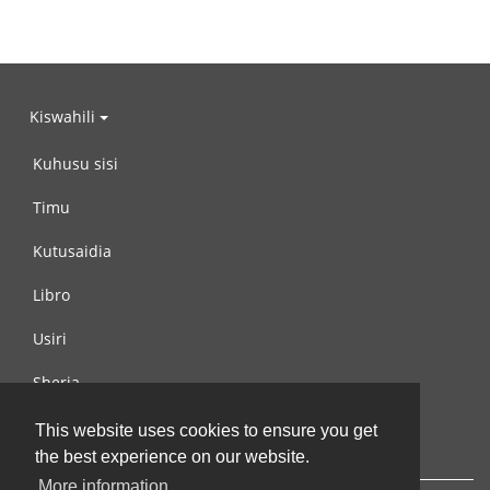
Kiswahili
Kuhusu sisi
Timu
Kutusaidia
Libro
Usiri
Sheria
Wasiliana na si
This website uses cookies to ensure you get
the best experience on our website.
More information