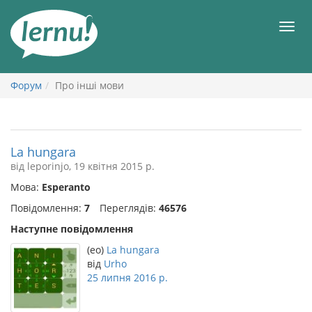
До
змісту
Мен
Форум
Про інші мови
La hungara
від leporinjo, 19 квітня 2015 р.
Мова:
Esperanto
Повідомлення:
7
Переглядів:
46576
Наступне повідомлення
(eo)
La hungara
від
Urho
25 липня 2016 р.