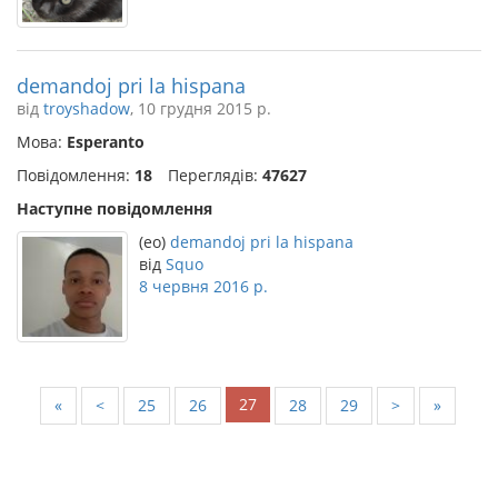
demandoj pri la hispana
від
troyshadow
, 10 грудня 2015 р.
Мова:
Esperanto
Повідомлення:
18
Переглядів:
47627
Наступне повідомлення
(eo)
demandoj pri la hispana
від
Squo
8 червня 2016 р.
27
«
<
25
26
28
29
>
»