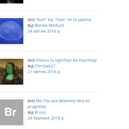
(eo)
"Kun" kaj "havi" en la japana
від
Blanka Meduzo
24 квітня 2016 р.
(eo)
Divenu la signifojn de esprimoj!
від
Christa627
21 квітня 2016 р.
(eo)
Μα Τον Δια (Mamma Mia en
pragreka)
від
Bruso
24 березня 2016 р.