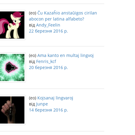
(eo)
Ĉu Kazaĥio anstaŭigos cirilan
abocon per latina alfabeto?
від
Andy_Feelin
22 березня 2016 р.
(eo)
Ama kanto en multaj lingvoj
від
Fenris_kcf
20 березня 2016 р.
(eo)
Kojsanaj lingvaroj
від
Junpe
14 березня 2016 р.