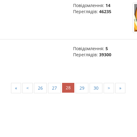
Повідомлення:
14
Переглядів:
46235
Повідомлення:
5
Переглядів:
39300
28
«
<
26
27
29
30
>
»