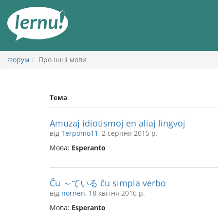
До
змісту
Форум
Про інші мови
Тема
Amuzaj idiotismoj en aliaj lingvoj
від
Terpomo11
, 2 серпня 2015 р.
Мова:
Esperanto
Ĉu ～ている ĉu simpla verbo
від
nornen
, 18 квітня 2016 р.
Мова:
Esperanto