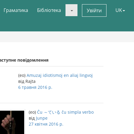
Граматика
Бібліотека
UK
Увійти
аступне повідомлення
(eo)
Amuzaj idiotismoj en aliaj lingvoj
від Rajta
6 травня 2016 р.
(eo)
Ĉu ～ている ĉu simpla verbo
від
Junpe
27 квітня 2016 р.