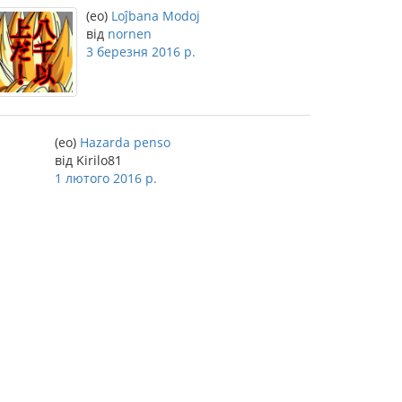
(eo)
Loĵbana Modoj
від
nornen
3 березня 2016 р.
(eo)
Hazarda penso
від Kirilo81
1 лютого 2016 р.