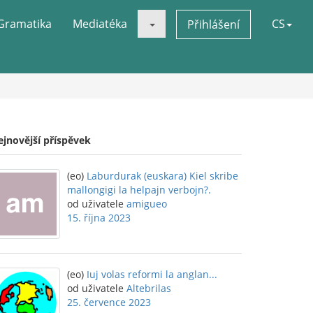
Gramatika
Mediatéka
CS
Přihlášení
ejnovější příspěvek
(eo)
Laburdurak (euskara) Kiel skribe
mallongigi la helpajn verbojn?.
od uživatele
amigueo
15. října 2023
(eo)
Iuj volas reformi la anglan...
od uživatele
Altebrilas
25. července 2023