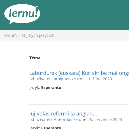
Přejít
k
obsahu
Fórum
O jiných jazycích
Téma
Laburdurak (euskara) Kiel skribe mallongi
od uživatele
amigueo
ze dne 11. října 2023
Jazyk:
Esperanto
Iuj volas reformi la anglan...
od uživatele
Altebrilas
ze dne 25. července 2023
Jazyk:
Esperanto