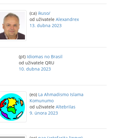
(ca)
ikuso/
od uživatele
Alexandrex
13. dubna 2023
(pt)
Idiomas no Brasil
od uživatele QRU
10. dubna 2023
(eo)
La Ahmadismo Islama
Komunumo
od uživatele
Altebrilas
9. února 2023
(eo)
nao (artefarita lingvo)