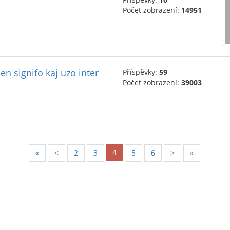
Počet zobrazení:
14951
n signifo kaj uzo inter
Příspěvky:
59
Počet zobrazení:
39003
4
«
<
2
3
5
6
>
»