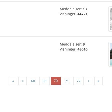
Meddelelser:
13
Visninger:
44721
Meddelelser:
9
Visninger:
45010
70
«
<
68
69
71
72
>
»