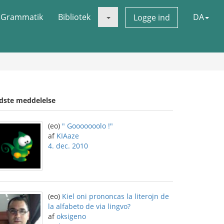
Grammatik
Bibliotek
DA
Logge ind
idste meddelelse
(eo)
" Gooooooolo !"
af
KIAaze
4. dec. 2010
(eo)
Kiel oni prononcas la literojn de
la alfabeto de via lingvo?
af
oksigeno