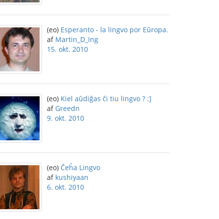
(eo)
Esperanto - la lingvo por Eŭropa.
af
Martin_D_Ing
15. okt. 2010
(eo)
Kiel aŭdiĝas ĉi tiu lingvo ? :]
af
Greedn
9. okt. 2010
(eo)
Ĉeĥa Lingvo
af
kushiyaan
6. okt. 2010