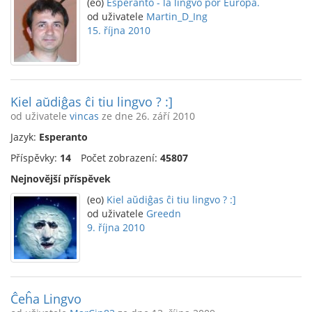
(eo)
Esperanto - la lingvo por Eŭropa.
od uživatele
Martin_D_Ing
15. října 2010
Kiel aŭdiĝas ĉi tiu lingvo ? :]
od uživatele
vincas
ze dne 26. září 2010
Jazyk:
Esperanto
Příspěvky:
14
Počet zobrazení:
45807
Nejnovější příspěvek
(eo)
Kiel aŭdiĝas ĉi tiu lingvo ? :]
od uživatele
Greedn
9. října 2010
Ĉeĥa Lingvo