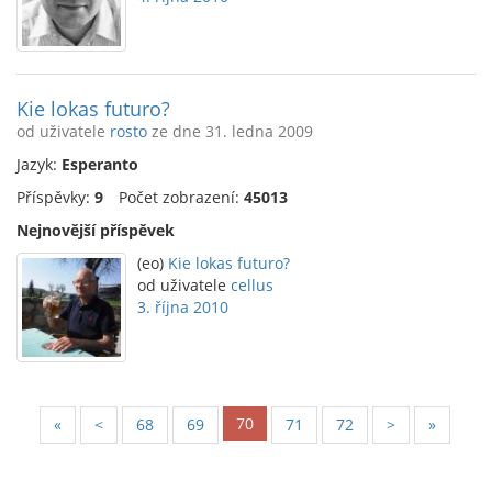
Kie lokas futuro?
od uživatele
rosto
ze dne 31. ledna 2009
Jazyk:
Esperanto
Příspěvky:
9
Počet zobrazení:
45013
Nejnovější příspěvek
(eo)
Kie lokas futuro?
od uživatele
cellus
3. října 2010
70
«
<
68
69
71
72
>
»