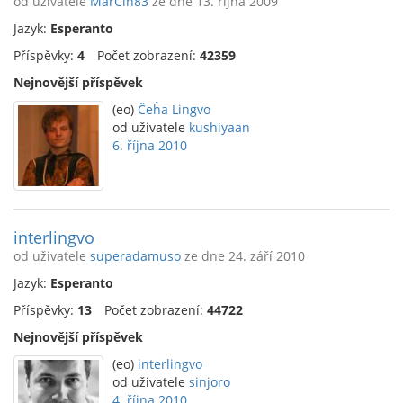
od uživatele
MarCin83
ze dne 13. října 2009
Jazyk:
Esperanto
Příspěvky:
4
Počet zobrazení:
42359
Nejnovější příspěvek
(eo)
Ĉeĥa Lingvo
od uživatele
kushiyaan
6. října 2010
interlingvo
od uživatele
superadamuso
ze dne 24. září 2010
Jazyk:
Esperanto
Příspěvky:
13
Počet zobrazení:
44722
Nejnovější příspěvek
(eo)
interlingvo
od uživatele
sinjoro
4. října 2010