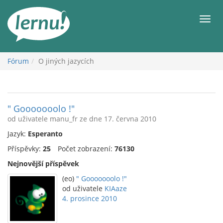
Přejít
k
Men
obsahu
Fórum
O jiných jazycích
" Gooooooolo !"
od uživatele manu_fr ze dne 17. června 2010
Jazyk:
Esperanto
Příspěvky:
25
Počet zobrazení:
76130
Nejnovější příspěvek
(eo)
" Gooooooolo !"
od uživatele
KIAaze
4. prosince 2010