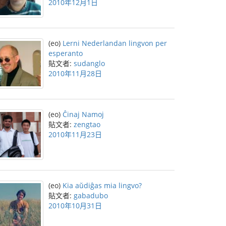
2010年12月1日
(eo)
Lerni Nederlandan lingvon per
esperanto
貼文者:
sudanglo
2010年11月28日
(eo)
Ĉinaj Namoj
貼文者:
zengtao
2010年11月23日
(eo)
Kia aŭdiĝas mia lingvo?
貼文者:
gabadubo
2010年10月31日