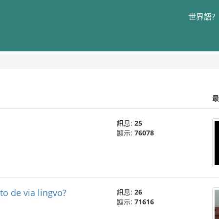
世界語?
最
訊息:
25
顯示:
76078
to de via lingvo?
訊息:
26
顯示:
71616