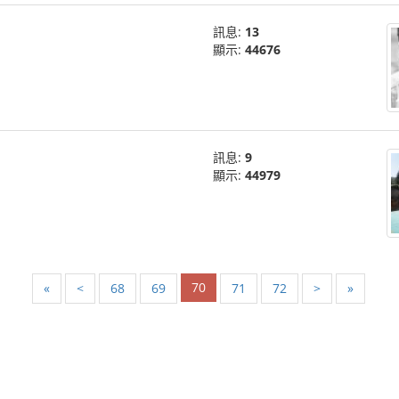
訊息:
13
顯示:
44676
訊息:
9
顯示:
44979
70
«
<
68
69
71
72
>
»