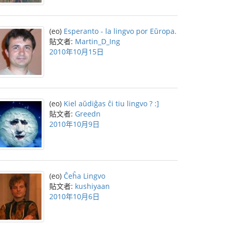
(eo)
Esperanto - la lingvo por Eŭropa.
貼文者:
Martin_D_Ing
2010年10月15日
(eo)
Kiel aŭdiĝas ĉi tiu lingvo ? :]
貼文者:
Greedn
2010年10月9日
(eo)
Ĉeĥa Lingvo
貼文者:
kushiyaan
2010年10月6日