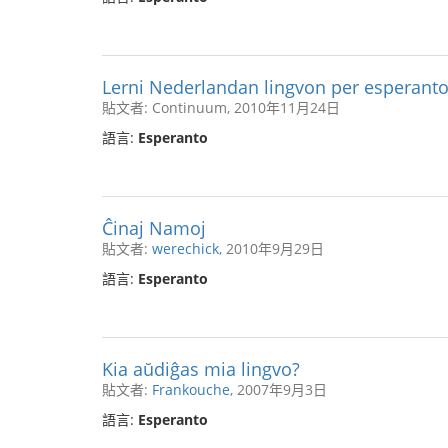
Lerni Nederlandan lingvon per esperant
貼文者: Continuum, 2010年11月24日
語言:
Esperanto
Ĉinaj Namoj
貼文者:
werechick
, 2010年9月29日
語言:
Esperanto
Kia aŭdiĝas mia lingvo?
貼文者:
Frankouche
, 2007年9月3日
語言:
Esperanto