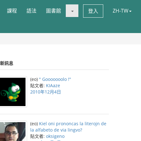
課程
語法
圖書館
ZH-TW
登入
新訊息
(eo)
" Gooooooolo !"
貼文者:
KIAaze
2010年12月4日
(eo)
Kiel oni prononcas la literojn de
la alfabeto de via lingvo?
貼文者:
oksigeno