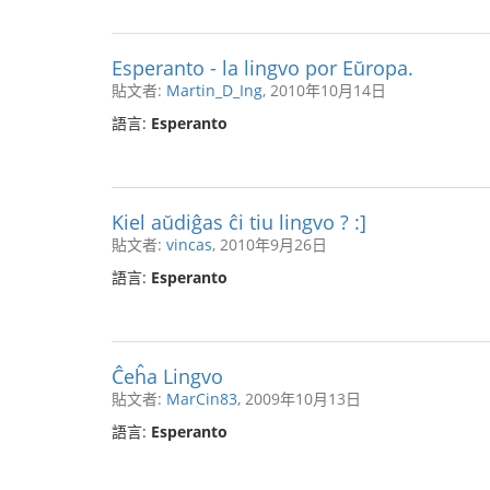
Esperanto - la lingvo por Eŭropa.
貼文者:
Martin_D_Ing
, 2010年10月14日
語言:
Esperanto
Kiel aŭdiĝas ĉi tiu lingvo ? :]
貼文者:
vincas
, 2010年9月26日
語言:
Esperanto
Ĉeĥa Lingvo
貼文者:
MarCin83
, 2009年10月13日
語言:
Esperanto