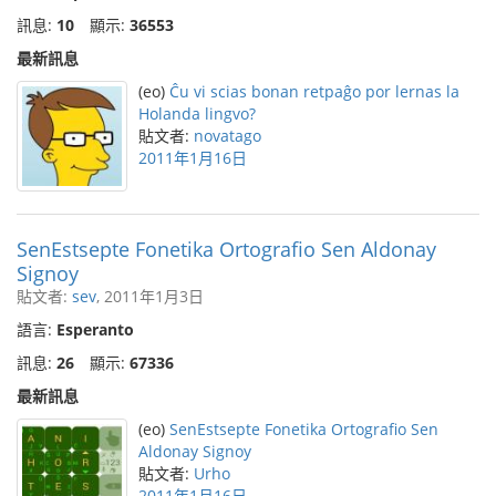
訊息:
10
顯示:
36553
最新訊息
(eo)
Ĉu vi scias bonan retpaĝo por lernas la
Holanda lingvo?
貼文者:
novatago
2011年1月16日
SenEstsepte Fonetika Ortografio Sen Aldonay
Signoy
貼文者:
sev
, 2011年1月3日
語言:
Esperanto
訊息:
26
顯示:
67336
最新訊息
(eo)
SenEstsepte Fonetika Ortografio Sen
Aldonay Signoy
貼文者:
Urho
2011年1月16日