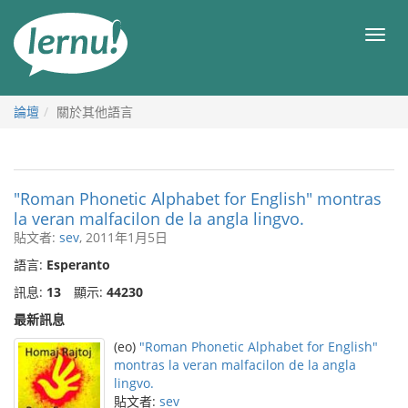
前
往
目
目
錄
錄
論壇
關於其他語言
"Roman Phonetic Alphabet for English" montras
la veran malfacilon de la angla lingvo.
貼文者:
sev
, 2011年1月5日
語言:
Esperanto
訊息:
13
顯示:
44230
最新訊息
(eo)
"Roman Phonetic Alphabet for English"
montras la veran malfacilon de la angla
lingvo.
貼文者:
sev