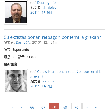
(eo)
Dua signifo
貼文者:
danielcg
2011年1月6日
Ĉu ekzistas bonan retpaĝon por lerni la grekan?
貼文者:
DaniBCN
, 2010年12月31日
語言:
Esperanto
訊息:
2
顯示:
31702
最新訊息
(eo)
Ĉu ekzistas bonan retpaĝon por lerni la
grekan?
貼文者:
sinjoro
2011年1月2日
68
«
<
66
67
69
70
>
»