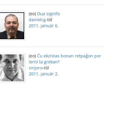
(eo)
Dua signifo
danielcg
-tól
2011. január 6.
(eo)
Ĉu ekzistas bonan retpaĝon por
lerni la grekan?
sinjoro
-tól
2011. január 2.