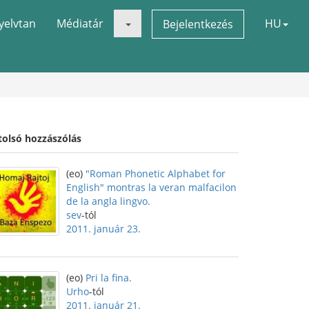
yelvtan
Médiatár
HU
Bejelentkezés
tolsó hozzászólás
(eo)
"Roman Phonetic Alphabet for
English" montras la veran malfacilon
de la angla lingvo.
sev
-tól
2011. január 23.
(eo)
Pri la fina.
Urho
-tól
2011. január 21.