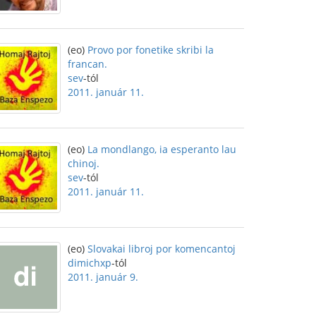
(eo)
Provo por fonetike skribi la
francan.
sev
-tól
2011. január 11.
(eo)
La mondlango, ia esperanto lau
chinoj.
sev
-tól
2011. január 11.
(eo)
Slovakai libroj por komencantoj
dimichxp
-tól
2011. január 9.