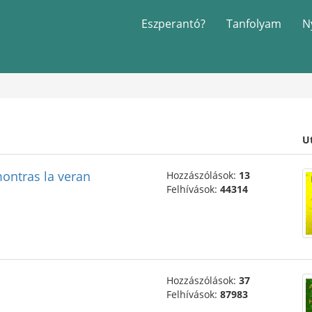
Eszperantó?
Tanfolyam
N
U
ontras la veran
Hozzászólások:
13
Felhívások:
44314
Hozzászólások:
37
Felhívások:
87983