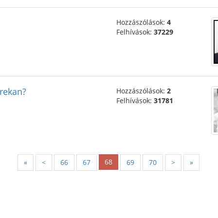
Hozzászólások:
4
Felhívások:
37229
grekan?
Hozzászólások:
2
Felhívások:
31781
68
«
<
66
67
69
70
>
»