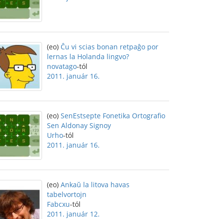
(eo)
Ĉu vi scias bonan retpaĝo por
lernas la Holanda lingvo?
novatago
-tól
2011. január 16.
(eo)
SenEstsepte Fonetika Ortografio
Sen Aldonay Signoy
Urho
-tól
2011. január 16.
(eo)
Ankaŭ la litova havas
tabelvortojn
Fabcxu
-tól
2011. január 12.