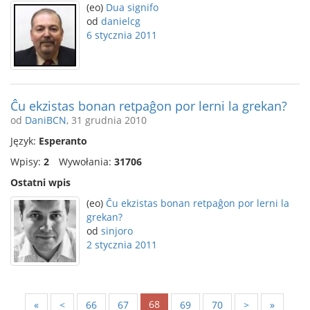
(eo)
Dua signifo
od
danielcg
6 stycznia 2011
Ĉu ekzistas bonan retpaĝon por lerni la grekan?
od
DaniBCN
, 31 grudnia 2010
Język:
Esperanto
Wpisy:
2
Wywołania:
31706
Ostatni wpis
(eo)
Ĉu ekzistas bonan retpaĝon por lerni la
grekan?
od
sinjoro
2 stycznia 2011
68
«
<
66
67
69
70
>
»