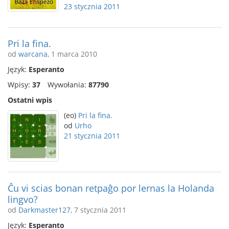
23 stycznia 2011
Pri la fina.
od
warcana
, 1 marca 2010
Język:
Esperanto
Wpisy:
37
Wywołania:
87790
Ostatni wpis
(eo)
Pri la fina.
od
Urho
21 stycznia 2011
Ĉu vi scias bonan retpaĝo por lernas la Holanda
lingvo?
od
Darkmaster127
, 7 stycznia 2011
Język:
Esperanto