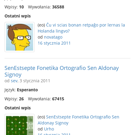
Wpisy:
10
Wywołania:
36588
Ostatni wpis
(eo)
Ĉu vi scias bonan retpaĝo por lernas la
Holanda lingvo?
od
novatago
16 stycznia 2011
SenEstsepte Fonetika Ortografio Sen Aldonay
Signoy
od
sev
, 3 stycznia 2011
Język:
Esperanto
Wpisy:
26
Wywołania:
67415
Ostatni wpis
(eo)
SenEstsepte Fonetika Ortografio Sen
Aldonay Signoy
od
Urho
16 stycznia 2011