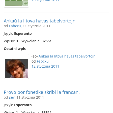
Ankaŭ la litova havas tabelvortojn
od
Fabcxu
, 11 stycznia 2011
Język:
Esperanto
Wpisy:
3
Wywołania:
32551
Ostatni wpis
(eo)
Ankaŭ la litova havas tabelvortojn
od
Fabcxu
12 stycznia 2011
Provo por fonetike skribi la francan.
od
sev
, 11 stycznia 2011
Język:
Esperanto
Wpisy:
1
Wywołania:
33511