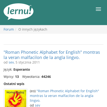
Więcej
Men
Forum
O innych językach
"Roman Phonetic Alphabet for English" montras
la veran malfacilon de la angla lingvo.
od
sev
, 5 stycznia 2011
Język:
Esperanto
Wpisy:
13
Wywołania:
44246
Ostatni wpis
(eo)
"Roman Phonetic Alphabet for English"
montras la veran malfacilon de la angla
lingvo.
od
sev