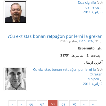
Dua signifo
(eo)
از
danielcg
6 ژانویهٔ 2011
Ĉu ekzistas bonan retpaĝon por lerni la grekan?
از
, 31 دسامبر 2010
DaniBCN
زبان:
Esperanto
پست‌ها:
2
نمایش‌ها:
31731
آخرین ارسال
Ĉu ekzistas bonan retpaĝon por lerni la
(eo)
grekan?
از
sinjoro
2 ژانویهٔ 2011
68
«
<
66
67
69
70
>
»