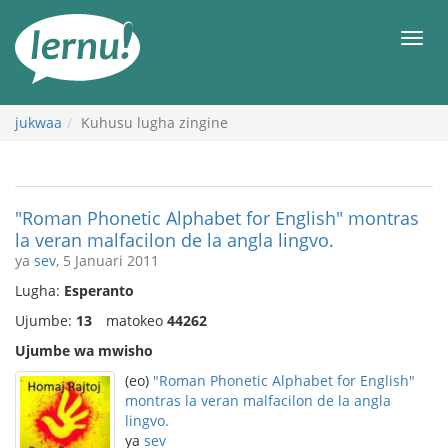
Kwa
maudhui
orod
jukwaa
Kuhusu lugha zingine
"Roman Phonetic Alphabet for English" montras
la veran malfacilon de la angla lingvo.
ya
sev
, 5 Januari 2011
Lugha:
Esperanto
Ujumbe:
13
matokeo
44262
Ujumbe wa mwisho
(eo)
"Roman Phonetic Alphabet for English"
montras la veran malfacilon de la angla
lingvo.
ya
sev