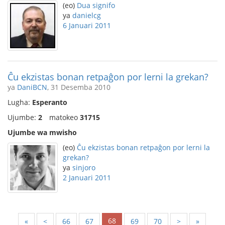
(eo)
Dua signifo
ya
danielcg
6 Januari 2011
Ĉu ekzistas bonan retpaĝon por lerni la grekan?
ya
DaniBCN
, 31 Desemba 2010
Lugha:
Esperanto
Ujumbe:
2
matokeo
31715
Ujumbe wa mwisho
(eo)
Ĉu ekzistas bonan retpaĝon por lerni la
grekan?
ya
sinjoro
2 Januari 2011
68
«
<
66
67
69
70
>
»