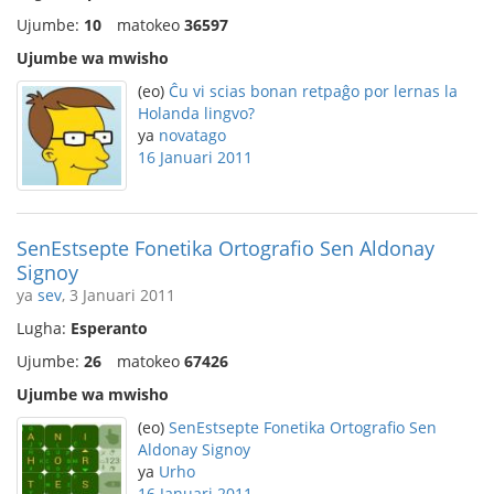
Ujumbe:
10
matokeo
36597
Ujumbe wa mwisho
(eo)
Ĉu vi scias bonan retpaĝo por lernas la
Holanda lingvo?
ya
novatago
16 Januari 2011
SenEstsepte Fonetika Ortografio Sen Aldonay
Signoy
ya
sev
, 3 Januari 2011
Lugha:
Esperanto
Ujumbe:
26
matokeo
67426
Ujumbe wa mwisho
(eo)
SenEstsepte Fonetika Ortografio Sen
Aldonay Signoy
ya
Urho
16 Januari 2011