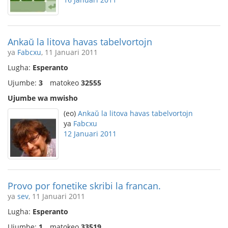
Ankaŭ la litova havas tabelvortojn
ya
Fabcxu
, 11 Januari 2011
Lugha:
Esperanto
Ujumbe:
3
matokeo
32555
Ujumbe wa mwisho
(eo)
Ankaŭ la litova havas tabelvortojn
ya
Fabcxu
12 Januari 2011
Provo por fonetike skribi la francan.
ya
sev
, 11 Januari 2011
Lugha:
Esperanto
Ujumbe:
1
matokeo
33519