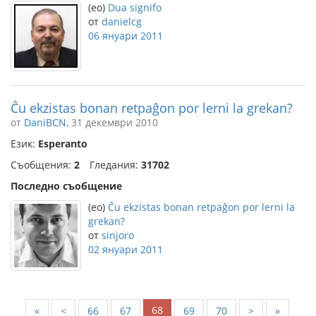
(eo)
Dua signifo
от
danielcg
06 януари 2011
Ĉu ekzistas bonan retpaĝon por lerni la grekan?
от
DaniBCN
, 31 декември 2010
Език:
Esperanto
Съобщения:
2
Гледания:
31702
Последно съобщение
(eo)
Ĉu ekzistas bonan retpaĝon por lerni la
grekan?
от
sinjoro
02 януари 2011
68
«
<
66
67
69
70
>
»