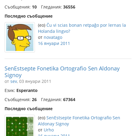
Съобщения:
10
Гледания:
36556
Последно съобщение
(eo)
Ĉu vi scias bonan retpaĝo por lernas la
Holanda lingvo?
от
novatago
16 януари 2011
SenEstsepte Fonetika Ortografio Sen Aldonay
Signoy
от
sev
, 03 януари 2011
Език:
Esperanto
Съобщения:
26
Гледания:
67364
Последно съобщение
(eo)
SenEstsepte Fonetika Ortografio Sen
Aldonay Signoy
от
Urho
16 януари 2011