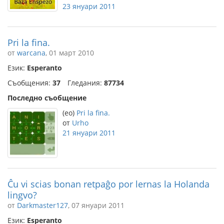
23 януари 2011
Pri la fina.
от
warcana
, 01 март 2010
Език:
Esperanto
Съобщения:
37
Гледания:
87734
Последно съобщение
(eo)
Pri la fina.
от
Urho
21 януари 2011
Ĉu vi scias bonan retpaĝo por lernas la Holanda
lingvo?
от
Darkmaster127
, 07 януари 2011
Език:
Esperanto