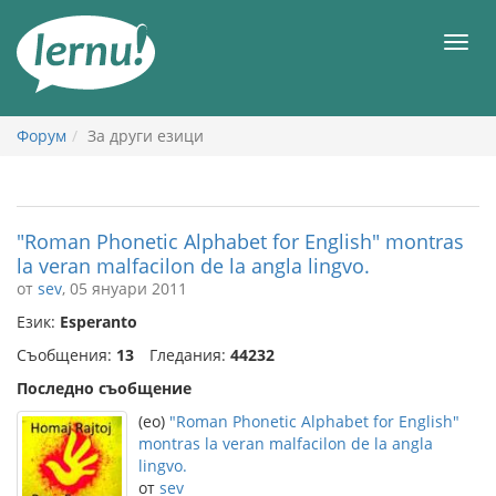
Към
съдържанието
Мен
Форум
За други езици
"Roman Phonetic Alphabet for English" montras
la veran malfacilon de la angla lingvo.
от
sev
, 05 януари 2011
Език:
Esperanto
Съобщения:
13
Гледания:
44232
Последно съобщение
(eo)
"Roman Phonetic Alphabet for English"
montras la veran malfacilon de la angla
lingvo.
от
sev