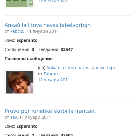
Ankaŭ la litova havas tabelvortojn
от
Fabcxu
, 11 януари 2011
Език:
Esperanto
Съобщения:
3
Гледания:
32547
Последно съобщение
(eo)
Ankaŭ la litova havas tabelvortojn
от
Fabcxu
12 януари 2011
Provo por fonetike skribi la francan.
от
sev
, 11 януари 2011
Език:
Esperanto
Съобщения:
1
Гледания:
33504