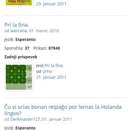
23. januar 2011
Pri la fina.
od
warcana
, 01. marec 2010
Jezik:
Esperanto
Sporočila:
37
Prikazi:
87840
Zadnji prispevek
(eo)
Pri la fina.
od
Urho
21. januar 2011
Ĉu vi scias bonan retpaĝo por lernas la Holanda
lingvo?
od
Darkmaster127
, 07. januar 2011
Jezik:
Esperanto