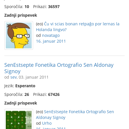
Sporočila:
10
Prikazi:
36597
Zadnji prispevek
(eo)
Ĉu vi scias bonan retpaĝo por lernas la
Holanda lingvo?
od
novatago
16. januar 2011
SenEstsepte Fonetika Ortografio Sen Aldonay
Signoy
od
sev
, 03. januar 2011
Jezik:
Esperanto
Sporočila:
26
Prikazi:
67426
Zadnji prispevek
(eo)
SenEstsepte Fonetika Ortografio Sen
Aldonay Signoy
od
Urho
16. januar 2011