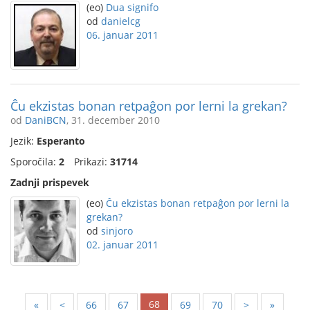
(eo)
Dua signifo
od
danielcg
06. januar 2011
Ĉu ekzistas bonan retpaĝon por lerni la grekan?
od
DaniBCN
, 31. december 2010
Jezik:
Esperanto
Sporočila:
2
Prikazi:
31714
Zadnji prispevek
(eo)
Ĉu ekzistas bonan retpaĝon por lerni la
grekan?
od
sinjoro
02. januar 2011
68
«
<
66
67
69
70
>
»