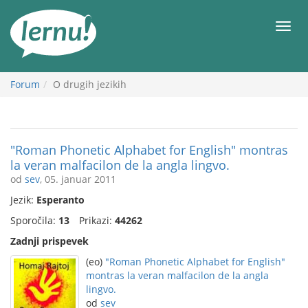
K
vsebini
Meni
Forum
O drugih jezikih
"Roman Phonetic Alphabet for English" montras
la veran malfacilon de la angla lingvo.
od
sev
, 05. januar 2011
Jezik:
Esperanto
Sporočila:
13
Prikazi:
44262
Zadnji prispevek
(eo)
"Roman Phonetic Alphabet for English"
montras la veran malfacilon de la angla
lingvo.
od
sev