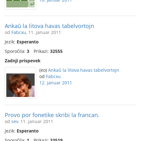
Ankaŭ la litova havas tabelvortojn
od
Fabcxu
, 11. januar 2011
Jezik:
Esperanto
Sporočila:
3
Prikazi:
32555
Zadnji prispevek
(eo)
Ankaŭ la litova havas tabelvortojn
od
Fabcxu
12. januar 2011
Provo por fonetike skribi la francan.
od
sev
, 11. januar 2011
Jezik:
Esperanto
Sporočila:
1
Prikazi:
33519