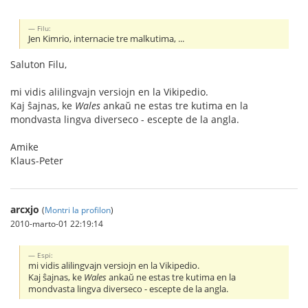
Filu:
Jen Kimrio, internacie tre malkutima, ...
Saluton Filu,
mi vidis alilingvajn versiojn en la Vikipedio.
Kaj ŝajnas, ke
Wales
ankaŭ ne estas tre kutima en la
mondvasta lingva diverseco - escepte de la angla.
Amike
Klaus-Peter
arcxjo
(
Montri la profilon
)
2010-marto-01 22:19:14
Espi:
mi vidis alilingvajn versiojn en la Vikipedio.
Kaj ŝajnas, ke
Wales
ankaŭ ne estas tre kutima en la
mondvasta lingva diverseco - escepte de la angla.