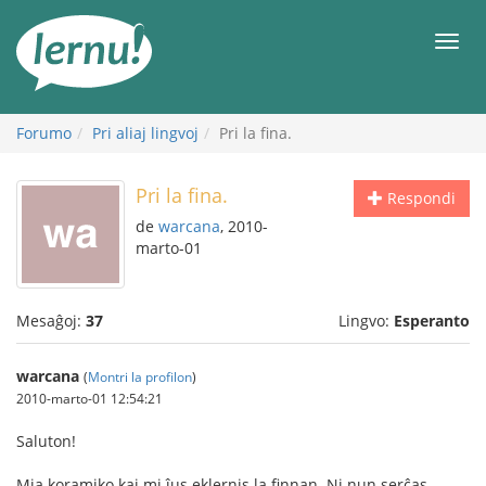
Al
la
Men
enhavo
Forumo
Pri aliaj lingvoj
Pri la fina.
Pri la fina.
Respondi
de
warcana
, 2010-
marto-01
Mesaĝoj:
37
Lingvo:
Esperanto
warcana
(
Montri la profilon
)
2010-marto-01 12:54:21
Saluton!
Mia koramiko kaj mi ĵus eklernis la finnan. Ni nun serĉas