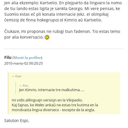
Jen alia ekzemplo: Kartvelio. En plejparto da lingvaro la nomo
de tiu lando estas ligita je sankta Georgo. Mi vere pensas, ke
Suomio estas eĉ pli konata internacie (ekz. el olimpikaj
ĉemizoj de finna hokegrupo) ol Kimrio aŭ Kartvelio.
Ĉiukaze, mi proponas ne rubigi tiun fadenon. Tio estas temo
por alia konversacio.
Filu
(
Montri la profilon
)
2010-marto-02 00:20:25
Espi:
Filu:
Jen Kimrio, internacie tre malkutima, ...
mi vidis alilingvajn versiojn en la Vikipedio.
Kaj ŝajnas, ke
Wales
ankaŭ ne estas tre kutima en la
mondvasta lingva diverseco - escepte de la angla.
Saluton Espi,