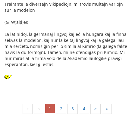
Trairante la diversajn Vikipediojn, mi trovis multajn variojn
sur la modelon
(G|W)al(l)es
La latinidoj, la germanaj lingvoj kaj eĉ la hungara kaj la finna
sekvas la modelon, kaj nur la keltaj lingvoj kaj la galega, laŭ
mia serĉeto, nomis ĝin per io simila al Kimrio (la galega fakte
havis la du formojn). Tamen, mi ne ofendiĝas pri Kimrio. Mi
nur miras al la firma volo de la Akademio laŭlogike pravigi
Esperanton, kiel ĝi estas.
1
«
<
2
3
4
>
»