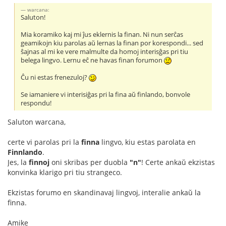
warcana:
Saluton!
Mia koramiko kaj mi ĵus eklernis la finan. Ni nun serĉas
geamikojn kiu parolas aŭ lernas la finan por korespondi... sed
ŝajnas al mi ke vere malmulte da homoj interisĝas pri tiu
belega lingvo. Lernu eĉ ne havas finan forumon
Ĉu ni estas frenezuloj?
Se iamaniere vi interisiĝas pri la fina aŭ finlando, bonvole
respondu!
Saluton warcana,
certe vi parolas pri la
finna
lingvo, kiu estas parolata en
Finnlando
.
Jes, la
finnoj
oni skribas per duobla
"n"
! Certe ankaŭ ekzistas
konvinka klarigo pri tiu strangeco.
Ekzistas forumo en skandinavaj lingvoj, interalie ankaŭ la
finna.
Amike