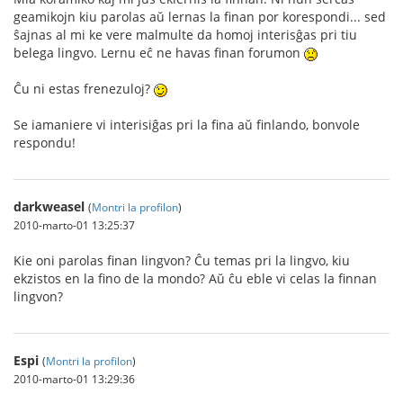
geamikojn kiu parolas aŭ lernas la finan por korespondi... sed
ŝajnas al mi ke vere malmulte da homoj interisĝas pri tiu
belega lingvo. Lernu eĉ ne havas finan forumon
Ĉu ni estas frenezuloj?
Se iamaniere vi interisiĝas pri la fina aŭ finlando, bonvole
respondu!
darkweasel
(
Montri la profilon
)
2010-marto-01 13:25:37
Kie oni parolas finan lingvon? Ĉu temas pri la lingvo, kiu
ekzistos en la fino de la mondo? Aŭ ĉu eble vi celas la finnan
lingvon?
Espi
(
Montri la profilon
)
2010-marto-01 13:29:36