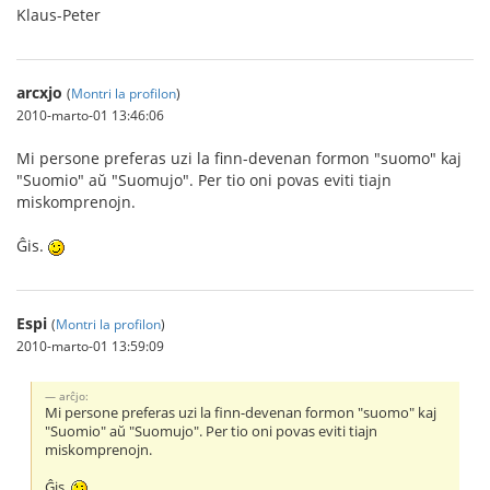
Klaus-Peter
arcxjo
(
Montri la profilon
)
2010-marto-01 13:46:06
Mi persone preferas uzi la finn-devenan formon "suomo" kaj
"Suomio" aŭ "Suomujo". Per tio oni povas eviti tiajn
miskomprenojn.
Ĝis.
Espi
(
Montri la profilon
)
2010-marto-01 13:59:09
arĉjo:
Mi persone preferas uzi la finn-devenan formon "suomo" kaj
"Suomio" aŭ "Suomujo". Per tio oni povas eviti tiajn
miskomprenojn.
Ĝis.