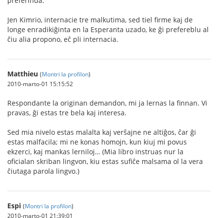
preferinda.
Jen Kimrio, internacie tre malkutima, sed tiel firme kaj de
longe enradikiĝinta en la Esperanta uzado, ke ĝi prefereblu al
ĉiu alia propono, eĉ pli internacia.
Matthieu
(
Montri la profilon
)
2010-marto-01 15:15:52
Respondante la originan demandon, mi ja lernas la finnan. Vi
pravas, ĝi estas tre bela kaj interesa.
Sed mia nivelo estas malalta kaj verŝajne ne altiĝos, ĉar ĝi
estas malfacila; mi ne konas homojn, kun kiuj mi povus
ekzerci, kaj mankas lerniloj… (Mia libro instruas nur la
oficialan skriban lingvon, kiu estas sufiĉe malsama ol la vera
ĉiutaga parola lingvo.)
Espi
(
Montri la profilon
)
2010-marto-01 21:39:01