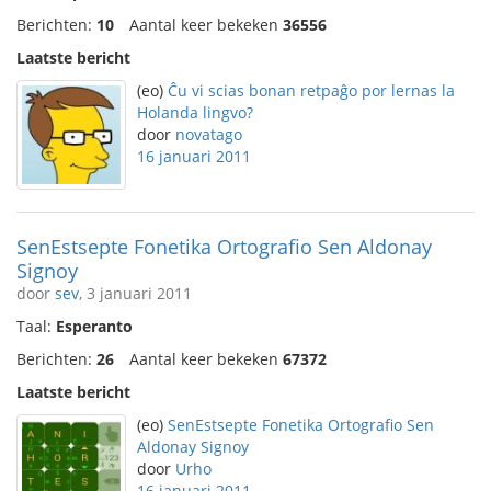
Berichten:
10
Aantal keer bekeken
36556
Laatste bericht
(eo)
Ĉu vi scias bonan retpaĝo por lernas la
Holanda lingvo?
door
novatago
16 januari 2011
SenEstsepte Fonetika Ortografio Sen Aldonay
Signoy
door
sev
, 3 januari 2011
Taal:
Esperanto
Berichten:
26
Aantal keer bekeken
67372
Laatste bericht
(eo)
SenEstsepte Fonetika Ortografio Sen
Aldonay Signoy
door
Urho
16 januari 2011