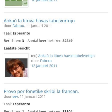
Ankaŭ la litova havas tabelvortojn
door
Fabcxu
, 11 januari 2011
Taal:
Esperanto
Berichten:
3
Aantal keer bekeken
32549
Laatste bericht
(eo)
Ankaŭ la litova havas tabelvortojn
door
Fabcxu
12 januari 2011
Provo por fonetike skribi la francan.
door
sev
, 11 januari 2011
Taal:
Esperanto
Berichten:
1
Aantal keer bekeken
33504