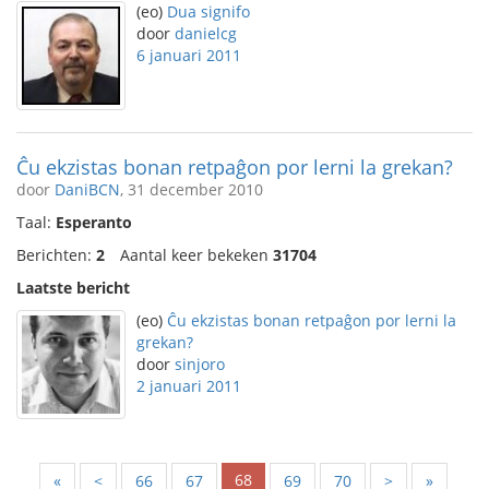
(eo)
Dua signifo
door
danielcg
6 januari 2011
Ĉu ekzistas bonan retpaĝon por lerni la grekan?
door
DaniBCN
, 31 december 2010
Taal:
Esperanto
Berichten:
2
Aantal keer bekeken
31704
Laatste bericht
(eo)
Ĉu ekzistas bonan retpaĝon por lerni la
grekan?
door
sinjoro
2 januari 2011
68
«
<
66
67
69
70
>
»