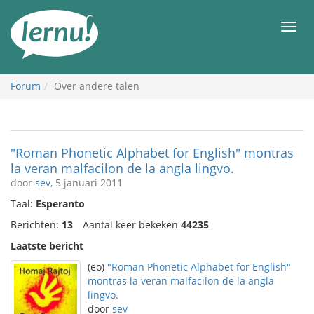
Naar
de
Men
inhoud
Forum
Over andere talen
"Roman Phonetic Alphabet for English" montras
la veran malfacilon de la angla lingvo.
door
sev
, 5 januari 2011
Taal:
Esperanto
Berichten:
13
Aantal keer bekeken
44235
Laatste bericht
(eo)
"Roman Phonetic Alphabet for English"
montras la veran malfacilon de la angla
lingvo.
door
sev