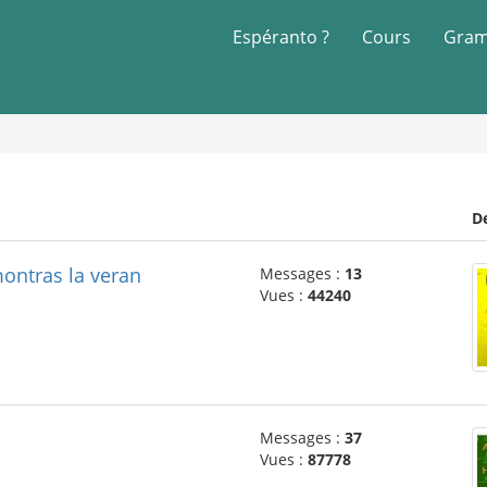
Espéranto ?
Cours
Gram
D
ontras la veran
Messages :
13
Vues :
44240
Messages :
37
Vues :
87778