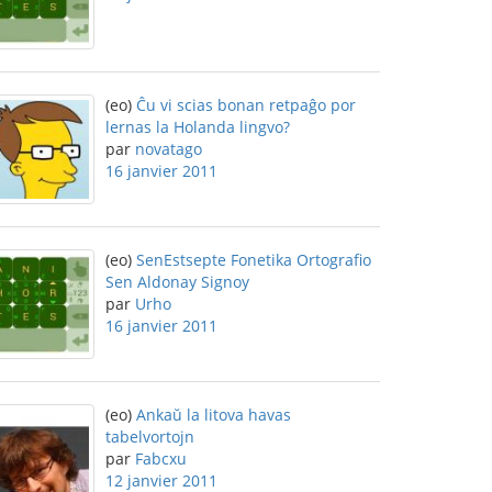
(eo)
Ĉu vi scias bonan retpaĝo por
lernas la Holanda lingvo?
par
novatago
16 janvier 2011
(eo)
SenEstsepte Fonetika Ortografio
Sen Aldonay Signoy
par
Urho
16 janvier 2011
(eo)
Ankaŭ la litova havas
tabelvortojn
par
Fabcxu
12 janvier 2011