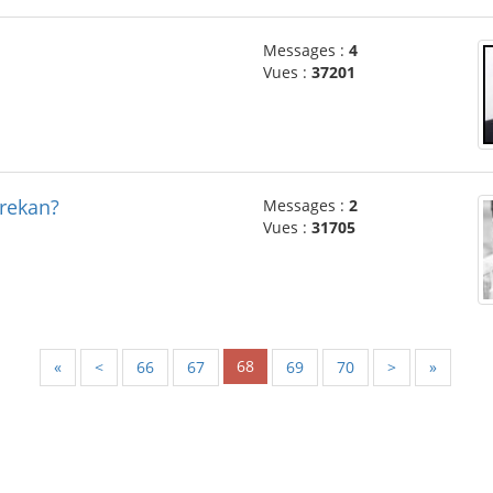
Messages :
4
Vues :
37201
grekan?
Messages :
2
Vues :
31705
68
«
<
66
67
69
70
>
»