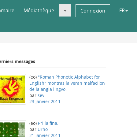
maire
Médiathèque
FR
Connexion
erniers messages
(eo)
"Roman Phonetic Alphabet for
English" montras la veran malfacilon
de la angla lingvo.
par
sev
23 janvier 2011
(eo)
Pri la fina.
par
Urho
21 janvier 2011