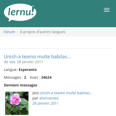
Aller
au
Men
contenu
Forum
À propos d'autres langues
Unish-a teamo multe babilas...
de
sev
, 28 janvier 2011
Langue:
Esperanto
Messages :
2
Vues :
34624
Derniers messages
(eo)
Unish-a teamo multe babilas...
par
alonsososo
28 janvier 2011