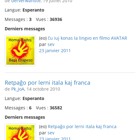
de
derverwandte
, 19 juillet 2010
Langue:
Esperanto
Messages :
3
Vues :
36936
Derniers messages
(eo)
ĉu iuj konas la lingvo en filmo AVATAR
par
sev
23 janvier 2011
Retpaĝo por lerni itala kaj franca
de
Pk_JoA
, 14 octobre 2010
Langue:
Esperanto
Messages :
6
Vues :
36582
Derniers messages
(eo)
Retpaĝo por lerni itala kaj franca
par
sev
23 janvier 2011