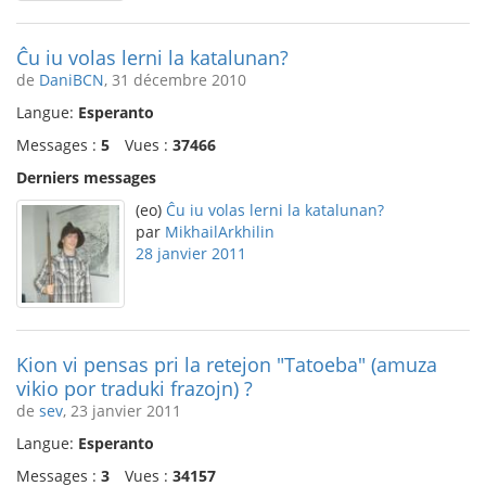
Ĉu iu volas lerni la katalunan?
de
DaniBCN
, 31 décembre 2010
Langue:
Esperanto
Messages :
5
Vues :
37466
Derniers messages
(eo)
Ĉu iu volas lerni la katalunan?
par
MikhailArkhilin
28 janvier 2011
Kion vi pensas pri la retejon "Tatoeba" (amuza
vikio por traduki frazojn) ?
de
sev
, 23 janvier 2011
Langue:
Esperanto
Messages :
3
Vues :
34157