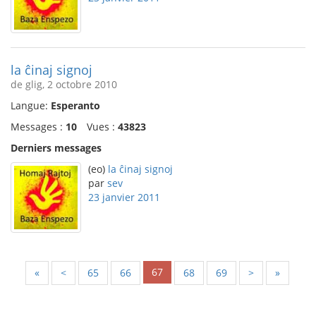
la ĉinaj signoj
de glig, 2 octobre 2010
Langue:
Esperanto
Messages :
10
Vues :
43823
Derniers messages
(eo)
la ĉinaj signoj
par
sev
23 janvier 2011
67
«
<
65
66
68
69
>
»