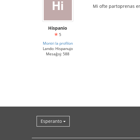
Mi ofte partoprenas e
Hispanio
5
Montri la profilon
Lando: Hispanujo
Mesaĝoj: 588
Esperanto