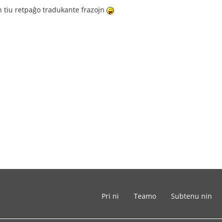
n tiu retpaĝo tradukante frazojn
Pri ni
Teamo
Subtenu nin