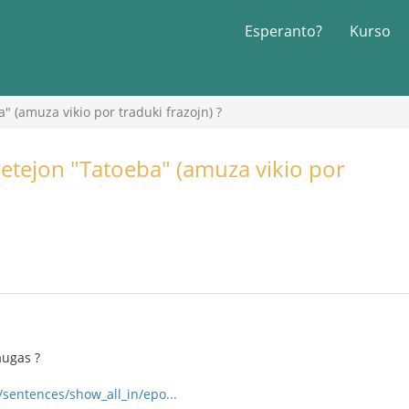
Esperanto?
Kurso
a" (amuza vikio por traduki frazojn) ?
 retejon "Tatoeba" (amuza vikio por
augas ?
/sentences/show_all_in/epo...