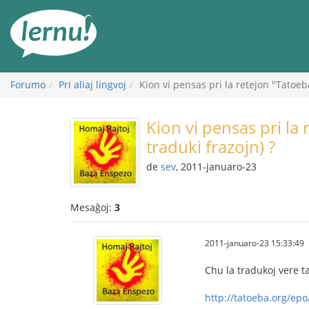
Al
la
enhavo
Forumo
Pri aliaj lingvoj
Kion vi pensas pri la retejon "Tatoeb
Kion vi pensas pri la
traduki frazojn) ?
de
sev
, 2011-januaro-23
Mesaĝoj:
3
2011-januaro-23 15:33:49
Chu la tradukoj vere t
http://tatoeba.org/epo