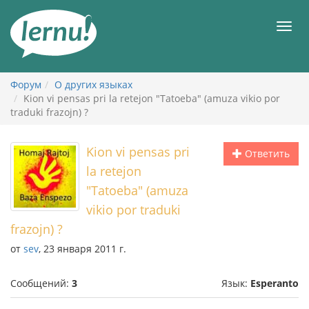
К
содержанию
Мен
Форум
О других языках
Kion vi pensas pri la retejon "Tatoeba" (amuza vikio por
traduki frazojn) ?
Kion vi pensas pri
Ответить
la retejon
"Tatoeba" (amuza
vikio por traduki
frazojn) ?
от
sev
, 23 января 2011 г.
Сообщений:
3
Язык:
Esperanto