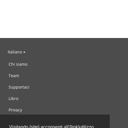
Italiano
Chi siamo
Team
Supportaci
Libro
Privacy
Condizioni d’uso
Visitando {site} acconsenti all'{link}utilizzo