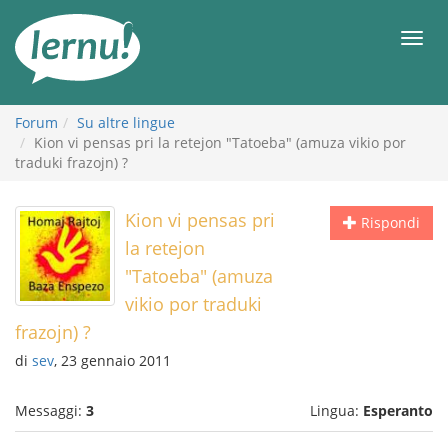
Vai
all’indice
Men
Forum
Su altre lingue
Kion vi pensas pri la retejon "Tatoeba" (amuza vikio por
traduki frazojn) ?
Kion vi pensas pri
Rispondi
la retejon
"Tatoeba" (amuza
vikio por traduki
frazojn) ?
di
sev
, 23 gennaio 2011
Messaggi:
3
Lingua:
Esperanto