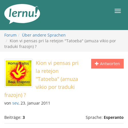
Zum
Inhalt
Men
Forum
Über andere Sprachen
Kion vi pensas pri la retejon "Tatoeba" (amuza vikio por
traduki frazojn) ?
Kion vi pensas pri
Antworten
la retejon
"Tatoeba" (amuza
vikio por traduki
frazojn) ?
von
sev
, 23. Januar 2011
Beiträge:
3
Sprache:
Esperanto