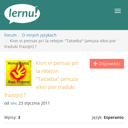
Więcej
Men
Forum
O innych językach
Kion vi pensas pri la retejon "Tatoeba" (amuza vikio por
traduki frazojn) ?
Kion vi pensas pri
Odpowiedz
la retejon
"Tatoeba" (amuza
vikio por traduki
frazojn) ?
od
sev
, 23 stycznia 2011
Wpisy:
3
Język:
Esperanto