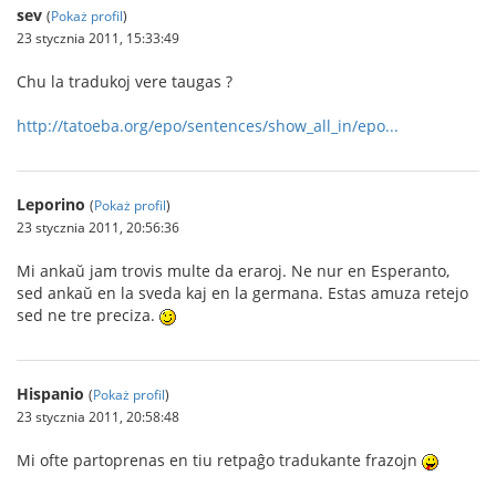
sev
(
Pokaż profil
)
23 stycznia 2011, 15:33:49
Chu la tradukoj vere taugas ?
http://tatoeba.org/epo/sentences/show_all_in/epo...
Leporino
(
Pokaż profil
)
23 stycznia 2011, 20:56:36
Mi ankaŭ jam trovis multe da eraroj. Ne nur en Esperanto,
sed ankaŭ en la sveda kaj en la germana. Estas amuza retejo
sed ne tre preciza.
Hispanio
(
Pokaż profil
)
23 stycznia 2011, 20:58:48
Mi ofte partoprenas en tiu retpaĝo tradukante frazojn