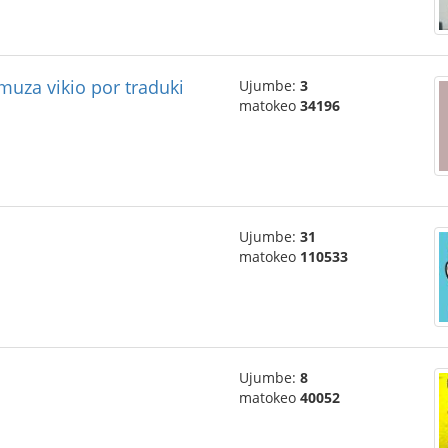
amuza vikio por traduki
Ujumbe:
3
matokeo
34196
Ujumbe:
31
matokeo
110533
Ujumbe:
8
matokeo
40052