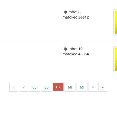
Ujumbe:
6
matokeo
36612
Ujumbe:
10
matokeo
43864
67
«
<
65
66
68
69
>
»