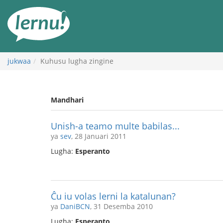
Kwa
maudhui
jukwaa
Kuhusu lugha zingine
Mandhari
Unish-a teamo multe babilas...
ya
sev
, 28 Januari 2011
Lugha:
Esperanto
Ĉu iu volas lerni la katalunan?
ya
DaniBCN
, 31 Desemba 2010
Lugha:
Esperanto