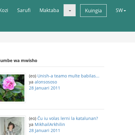
Kozi
Sarufi
Maktaba
SW
Kuingia
jumbe wa mwisho
(eo)
Unish-a teamo multe babilas...
ya
alonsososo
28 Januari 2011
(eo)
Ĉu iu volas lerni la katalunan?
ya
MikhailArkhilin
28 Januari 2011