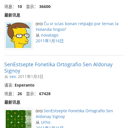
讯息：
10
显示：
36600
最新讯息
(eo)
Ĉu vi scias bonan retpaĝo por lernas la
Holanda lingvo?
从
novatago
2011年1月16日
SenEstsepte Fonetika Ortografio Sen Aldonay
Signoy
从
sev
, 2011年1月3日
语言:
Esperanto
讯息：
26
显示：
67428
最新讯息
(eo)
SenEstsepte Fonetika Ortografio Sen
Aldonay Signoy
从
Urho
2011年1月16日