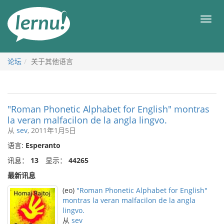
去
目
目
錄
录
頁
论坛
关于其他语言
"Roman Phonetic Alphabet for English" montras
la veran malfacilon de la angla lingvo.
从
sev
, 2011年1月5日
语言:
Esperanto
讯息：
13
显示：
44265
最新讯息
(eo)
"Roman Phonetic Alphabet for English"
montras la veran malfacilon de la angla
lingvo.
从
sev