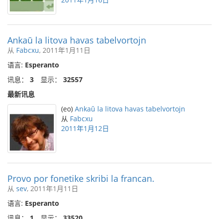
Ankaŭ la litova havas tabelvortojn
从
Fabcxu
, 2011年1月11日
语言:
Esperanto
讯息：
3
显示：
32557
最新讯息
(eo)
Ankaŭ la litova havas tabelvortojn
从
Fabcxu
2011年1月12日
Provo por fonetike skribi la francan.
从
sev
, 2011年1月11日
语言:
Esperanto
讯息：
1
显示：
33520