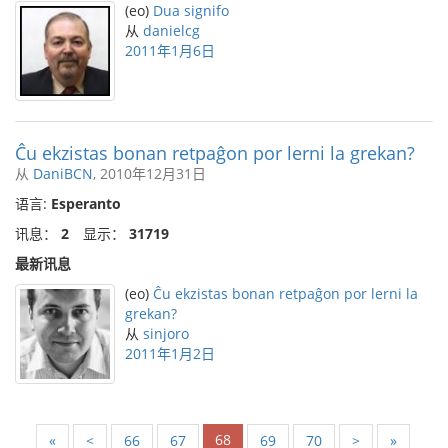
(eo)
Dua signifo
从
danielcg
2011年1月6日
Ĉu ekzistas bonan retpaĝon por lerni la grekan?
从
DaniBCN
, 2010年12月31日
语言:
Esperanto
讯息：
2
显示：
31719
最新讯息
(eo)
Ĉu ekzistas bonan retpaĝon por lerni la
grekan?
从
sinjoro
2011年1月2日
68
«
<
66
67
69
70
>
»