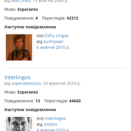
від
MarCin83
, 13 жовтня 2009 р.
Мова:
Esperanto
Повідомлення:
4
Переглядів:
42312
Наступне повідомлення
(eo)
Ĉeĥa Lingvo
від
kushiyaan
6 жовтня 2010 р.
interlingvo
від
superadamuso
, 24 вересня 2010 р.
Мова:
Esperanto
Повідомлення:
13
Переглядів:
44660
Наступне повідомлення
(eo)
interlingvo
від
sinjoro
4 жовтня 2010 р.