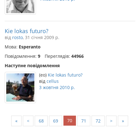
Kie lokas futuro?
від
rosto
, 31 січня 2009 р.
Мова:
Esperanto
Повідомлення:
9
Переглядів:
44966
Наступне повідомлення
(eo)
Kie lokas futuro?
від
cellus
3 жовтня 2010 р.
70
«
<
68
69
71
72
>
»