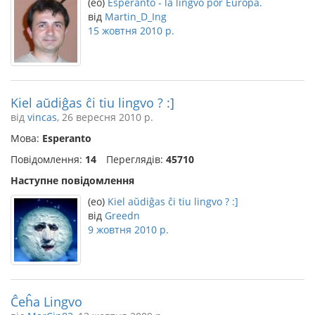
(eo)
Esperanto - la lingvo por Eŭropa.
від
Martin_D_Ing
15 жовтня 2010 р.
Kiel aŭdiĝas ĉi tiu lingvo ? :]
від
vincas
, 26 вересня 2010 р.
Мова:
Esperanto
Повідомлення:
14
Переглядів:
45710
Наступне повідомлення
(eo)
Kiel aŭdiĝas ĉi tiu lingvo ? :]
від
Greedn
9 жовтня 2010 р.
Ĉeĥa Lingvo