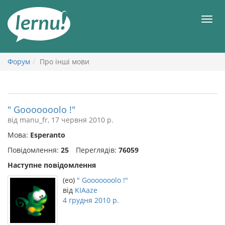
До
змісту
Мен
Форум
Про інші мови
" Gooooooolo !"
від manu_fr, 17 червня 2010 р.
Мова:
Esperanto
Повідомлення:
25
Переглядів:
76059
Наступне повідомлення
(eo)
" Gooooooolo !"
від
KIAaze
4 грудня 2010 р.