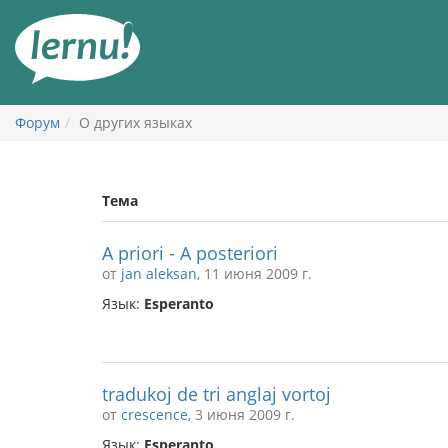
К
содержанию
Форум
О других языках
Тема
A priori - A posteriori
от
jan aleksan
, 11 июня 2009 г.
Язык:
Esperanto
tradukoj de tri anglaj vortoj
от
crescence
, 3 июня 2009 г.
Язык:
Esperanto