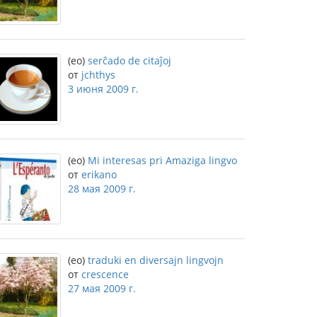
(eo)
serĉado de citaĵoj
от
jchthys
3 июня 2009 г.
(eo)
Mi interesas pri Amaziga lingvo
от
erikano
28 мая 2009 г.
(eo)
traduki en diversajn lingvojn
от
crescence
27 мая 2009 г.