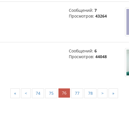
Сообщений:
7
Просмотров:
43264
Сообщений:
6
Просмотров:
44048
76
«
<
74
75
77
78
>
»