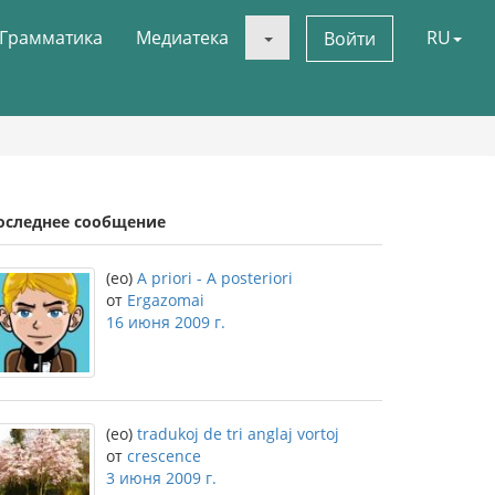
Грамматика
Медиатека
RU
Войти
оследнее сообщение
(eo)
A priori - A posteriori
от
Ergazomai
16 июня 2009 г.
(eo)
tradukoj de tri anglaj vortoj
от
crescence
3 июня 2009 г.