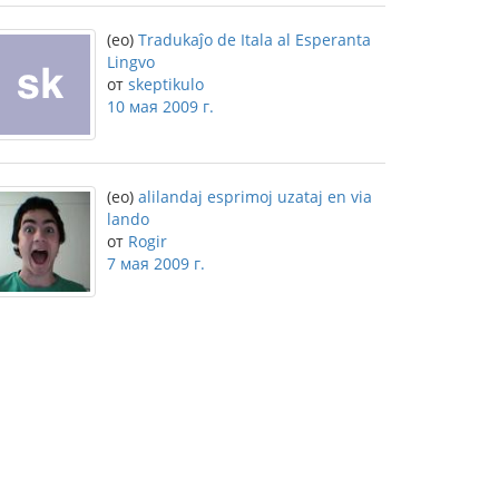
(eo)
Tradukaĵo de Itala al Esperanta
Lingvo
от
skeptikulo
10 мая 2009 г.
(eo)
alilandaj esprimoj uzataj en via
lando
от
Rogir
7 мая 2009 г.