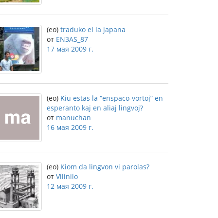
(eo)
traduko el la japana
от
EN3AS_87
17 мая 2009 г.
(eo)
Kiu estas la “enspaco-vortoj” en
esperanto kaj en aliaj lingvoj?
от
manuchan
16 мая 2009 г.
(eo)
Kiom da lingvon vi parolas?
от
Vilinilo
12 мая 2009 г.