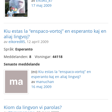
av
EN3AS_87
17 maj 2009
Kiu estas la “enspaco-vortoj” en esperanto kaj en
aliaj lingvoj?
av
eikored85
, 12 april 2009
Språk:
Esperanto
Meddelanden:
8
Visningar:
44118
Senaste meddelande
(eo)
Kiu estas la “enspaco-vortoj” en
esperanto kaj en aliaj lingvoj?
av
manuchan
16 maj 2009
Kiom da lingvon vi parolas?