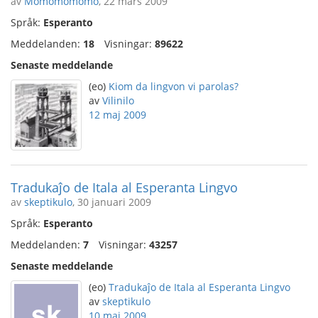
av
Momomomomo
, 22 mars 2009
Språk:
Esperanto
Meddelanden:
18
Visningar:
89622
Senaste meddelande
(eo)
Kiom da lingvon vi parolas?
av
Vilinilo
12 maj 2009
Tradukaĵo de Itala al Esperanta Lingvo
av
skeptikulo
, 30 januari 2009
Språk:
Esperanto
Meddelanden:
7
Visningar:
43257
Senaste meddelande
(eo)
Tradukaĵo de Itala al Esperanta Lingvo
av
skeptikulo
10 maj 2009