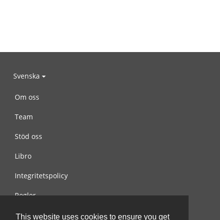
Svenska
Om oss
Team
Stöd oss
Libro
Integritetspolicy
Regler
Kontakta oss
This website uses cookies to ensure you get