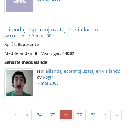
alilandaj esprimoj uzataj en via lando
av
crescence
, 3 maj 2009
Språk:
Esperanto
Meddelanden:
6
Visningar:
44037
Senaste meddelande
(eo)
alilandaj esprimoj uzataj en via lando
av
Rogir
7 maj 2009
76
«
<
74
75
77
78
>
»