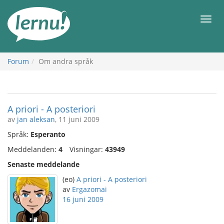
Till
sidans
Meny
innehåll
Forum
Om andra språk
A priori - A posteriori
av
jan aleksan
, 11 juni 2009
Språk:
Esperanto
Meddelanden:
4
Visningar:
43949
Senaste meddelande
(eo)
A priori - A posteriori
av
Ergazomai
16 juni 2009