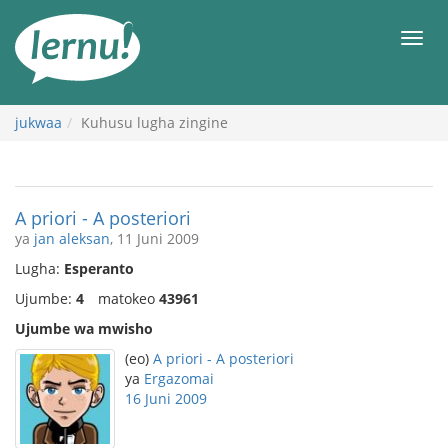
Kwa
maudhui
orod
jukwaa
Kuhusu lugha zingine
A priori - A posteriori
ya
jan aleksan
, 11 Juni 2009
Lugha:
Esperanto
Ujumbe:
4
matokeo
43961
Ujumbe wa mwisho
(eo)
A priori - A posteriori
ya
Ergazomai
16 Juni 2009