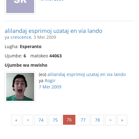
alilandaj esprimoj uzataj en via lando
ya
crescence
, 3 Mei 2009
Lugha:
Esperanto
Ujumbe:
6
matokeo
44063
Ujumbe wa mwisho
(eo)
alilandaj esprimoj uzataj en via lando
ya
Rogir
7 Mei 2009
76
«
<
74
75
77
78
>
»