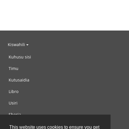
Kiswahili
Kuhusu sisi
Timu
Kutusaidia
Libro
Usiri
Sheria
Wasiliana na si
This website uses cookies to ensure you get