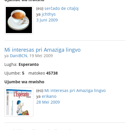
(eo)
serĉado de citaĵoj
ya
jchthys
3 Juni 2009
Mi interesas pri Amaziga lingvo
ya
DaniBCN
, 19 Mei 2009
Lugha:
Esperanto
Ujumbe:
5
matokeo
45738
Ujumbe wa mwisho
(eo)
Mi interesas pri Amaziga lingvo
ya
erikano
28 Mei 2009