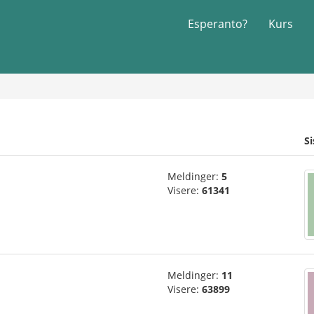
Esperanto?
Kurs
S
Meldinger:
5
Visere:
61341
Meldinger:
11
Visere:
63899