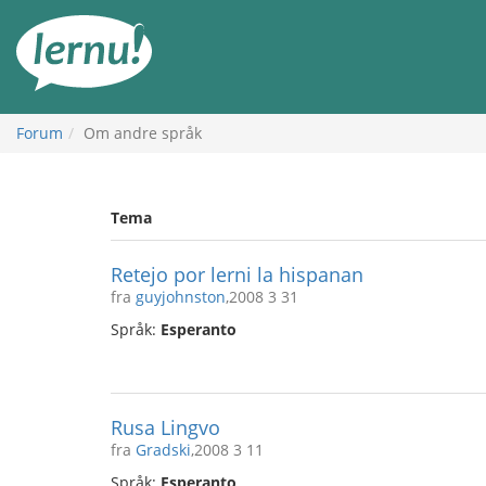
Til
innholdet
Forum
Om andre språk
Tema
Retejo por lerni la hispanan
fra
guyjohnston
,2008 3 31
Språk:
Esperanto
Rusa Lingvo
fra
Gradski
,2008 3 11
Språk:
Esperanto