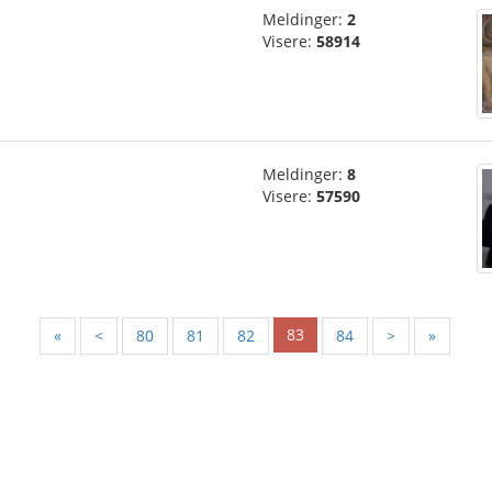
Meldinger:
2
Visere:
58914
Meldinger:
8
Visere:
57590
83
«
<
80
81
82
84
>
»