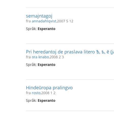
semajntagoj
fra
annadahlqvist
,2007 5 12
Språk:
Esperanto
Pri heredantoj de praslava litero Ѣ, ѣ, ĕ (j
fra
ora knabo
,2008 2 3
Språk:
Esperanto
Hindeŭropa pralingvo
fra
rosto
,2008 1 2
Språk:
Esperanto