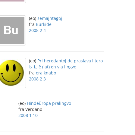
(eo)
semajntagoj
fra
Burkide
2008 2 4
(eo)
Pri heredantoj de praslava litero
Ѣ, ѣ, ĕ (jat) en via lingvo
fra
ora knabo
2008 2 3
(eo)
Hindeŭropa pralingvo
fra Verdano
2008 1 10