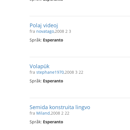
Polaj videoj
fra
novatago
,2008 2 3
Språk:
Esperanto
Volapük
fra
stephane1970
,2008 3 22
Språk:
Esperanto
Semida konstruita lingvo
fra
Miland
,2008 2 22
Språk:
Esperanto