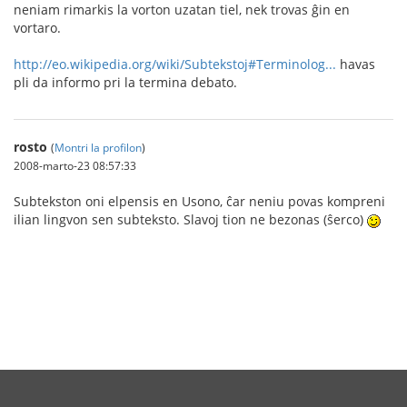
neniam rimarkis la vorton uzatan tiel, nek trovas ĝin en
vortaro.
http://eo.wikipedia.org/wiki/Subtekstoj#Terminolog...
havas
pli da informo pri la termina debato.
rosto
(
Montri la profilon
)
2008-marto-23 08:57:33
Subtekston oni elpensis en Usono, ĉar neniu povas kompreni
ilian lingvon sen subteksto. Slavoj tion ne bezonas (ŝerco)