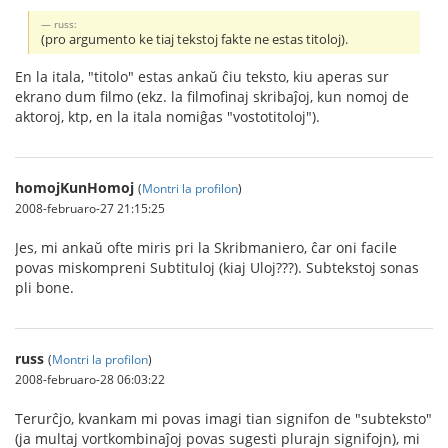
russ:
(pro argumento ke tiaj tekstoj fakte ne estas titoloj).
En la itala, "titolo" estas ankaŭ ĉiu teksto, kiu aperas sur
ekrano dum filmo (ekz. la filmofinaj skribaĵoj, kun nomoj de
aktoroj, ktp, en la itala nomiĝas "vostotitoloj").
homojKunHomoj
(
Montri la profilon
)
2008-februaro-27 21:15:25
Jes, mi ankaŭ ofte miris pri la Skribmaniero, ĉar oni facile
povas miskompreni Subtituloj (kiaj Uloj???). Subtekstoj sonas
pli bone.
russ
(
Montri la profilon
)
2008-februaro-28 06:03:22
Terurĉjo, kvankam mi povas imagi tian signifon de "subteksto"
(ja multaj vortkombinaĵoj povas sugesti plurajn signifojn), mi