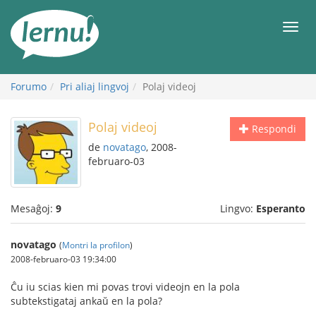
Al
la
Men
enhavo
Forumo
Pri aliaj lingvoj
Polaj videoj
Polaj videoj
Respondi
de
novatago
, 2008-
februaro-03
Mesaĝoj:
9
Lingvo:
Esperanto
novatago
(
Montri la profilon
)
2008-februaro-03 19:34:00
Ĉu iu scias kien mi povas trovi videojn en la pola
subtekstigataj ankaŭ en la pola?