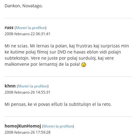
Dankon, Novatago.
russ
(
Montri la profilon
)
2008-februaro-22 06:31:41
Mi ne scias. Mi lernas la polan, kaj frustras kaj surprizas min
ke kutime polaj filmoj sur DVD ne havas eblon vidi polajn
subtekstojn. Vere ne juste por polaj surduloj, kaj vere
malkonvene por lernantoj de la pola!
khnn
(
Montri la profilon
)
2008-februaro-26 14:55:31
Mi pensas, ke vi povas elŝuti la subtitulojn el la reto.
homojKunHomoj
(
Montri la profilon
)
2008-februaro-26 17:59:28