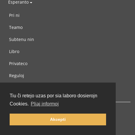
Esperanto
Pri ni
Teamo
Subtenu nin
Libro
Privateco
Reguloj
Kontaktu nin
Tiu ĉi retejo uzas por sia laboro dosierojn
Cookies.
Pliaj informoj
Akcepti
© 2002-2026 lernu.net |
Impressum