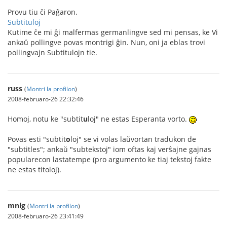
Provu tiu ĉi Paĝaron.
Subtituloj
Kutime ĉe mi ĝi malfermas germanlingve sed mi pensas, ke Vi
ankaŭ pollingve povas montrigi ĝin. Nun, oni ja eblas trovi
pollingvajn Subtitulojn tie.
russ
(
Montri la profilon
)
2008-februaro-26 22:32:46
Homoj, notu ke "subtit
u
loj" ne estas Esperanta vorto.
Povas esti "subtit
o
loj" se vi volas laŭvortan tradukon de
"subtitles"; ankaŭ "subtekstoj" iom oftas kaj verŝajne gajnas
popularecon lastatempe (pro argumento ke tiaj tekstoj fakte
ne estas titoloj).
mnlg
(
Montri la profilon
)
2008-februaro-26 23:41:49