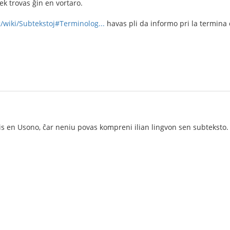
nek trovas ĝin en vortaro.
g/wiki/Subtekstoj#Terminolog...
havas pli da informo pri la termina
s en Usono, ĉar neniu povas kompreni ilian lingvon sen subteksto. 