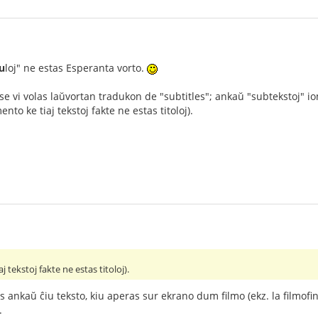
u
loj" ne estas Esperanta vorto.
 se vi volas laŭvortan tradukon de "subtitles"; ankaŭ "subtekstoj" 
to ke tiaj tekstoj fakte ne estas titoloj).
 tekstoj fakte ne estas titoloj).
tas ankaŭ ĉiu teksto, kiu aperas sur ekrano dum filmo (ekz. la filmofin
.