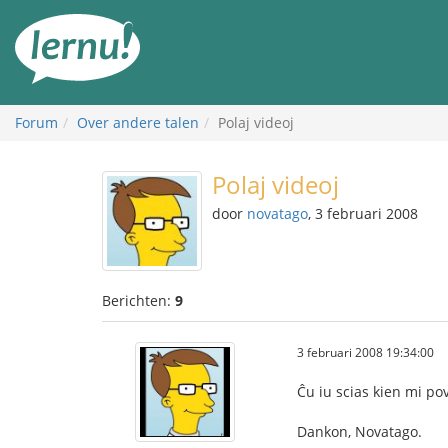
Naar
de
inhoud
Forum
Over andere talen
Polaj videoj
Polaj videoj
door
novatago
, 3 februari 2008
Berichten:
9
3 februari 2008 19:34:00
Ĉu iu scias kien mi pov
Dankon, Novatago.