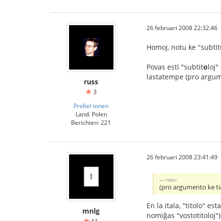
26 februari 2008 22:32:46
Homoj, notu ke "subtit
Povas esti "subtit
o
loj"
lastatempe (pro argumen
russ
3
Profiel tonen
Land: Polen
Berichten: 221
26 februari 2008 23:41:49
russ:
(pro argumento ke tiaj
En la itala, "titolo" es
mnlg
nomiĝas "vostotitoloj")