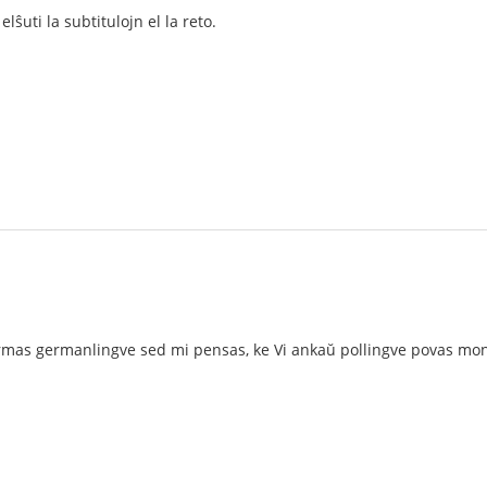
lŝuti la subtitulojn el la reto.
mas germanlingve sed mi pensas, ke Vi ankaŭ pollingve povas montri