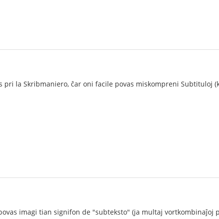
s pri la Skribmaniero, ĉar oni facile povas miskompreni Subtituloj (k
ovas imagi tian signifon de "subteksto" (ja multaj vortkombinaĵoj p