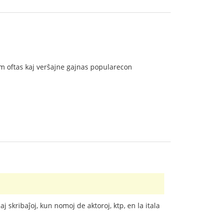
iom oftas kaj verŝajne gajnas popularecon
aj skribaĵoj, kun nomoj de aktoroj, ktp, en la itala