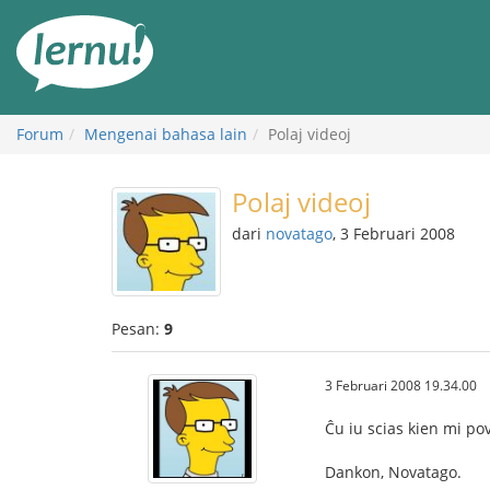
Ke
daftar
isi
Forum
Mengenai bahasa lain
Polaj videoj
Polaj videoj
dari
novatago
, 3 Februari 2008
Pesan:
9
3 Februari 2008 19.34.00
Ĉu iu scias kien mi pov
Dankon, Novatago.