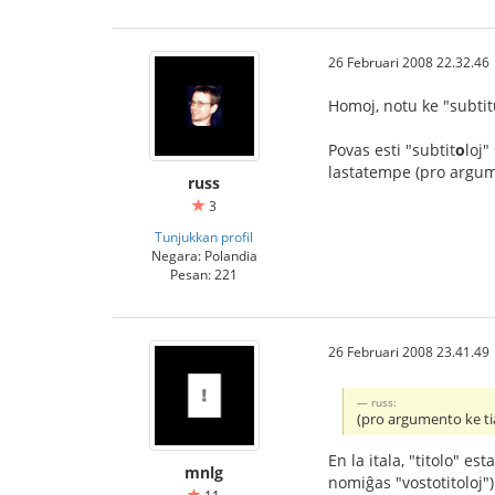
26 Februari 2008 22.32.46
Homoj, notu ke "subtit
Povas esti "subtit
o
loj"
lastatempe (pro argumen
russ
3
Tunjukkan profil
Negara: Polandia
Pesan: 221
26 Februari 2008 23.41.49
russ:
(pro argumento ke tiaj
En la itala, "titolo" es
mnlg
nomiĝas "vostotitoloj")