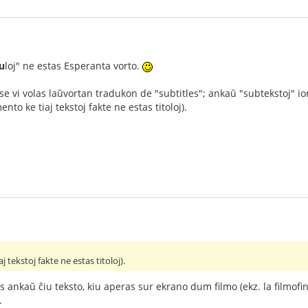
u
loj" ne estas Esperanta vorto.
 se vi volas laŭvortan tradukon de "subtitles"; ankaŭ "subtekstoj" 
to ke tiaj tekstoj fakte ne estas titoloj).
 tekstoj fakte ne estas titoloj).
tas ankaŭ ĉiu teksto, kiu aperas sur ekrano dum filmo (ekz. la filmofin
.