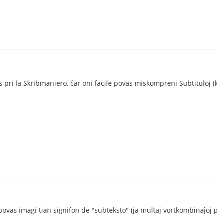
s pri la Skribmaniero, ĉar oni facile povas miskompreni Subtituloj (k
ovas imagi tian signifon de "subteksto" (ja multaj vortkombinaĵoj p