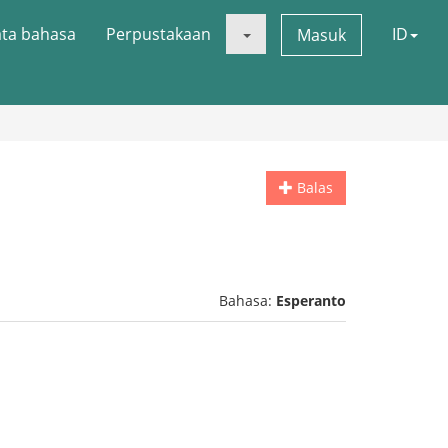
ata bahasa
Perpustakaan
ID
Masuk
Balas
Bahasa:
Esperanto