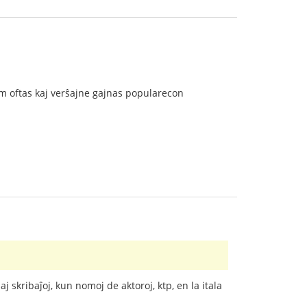
iom oftas kaj verŝajne gajnas popularecon
aj skribaĵoj, kun nomoj de aktoroj, ktp, en la itala