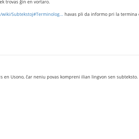
nek trovas ĝin en vortaro.
g/wiki/Subtekstoj#Terminolog...
havas pli da informo pri la termina
s en Usono, ĉar neniu povas kompreni ilian lingvon sen subteksto. 