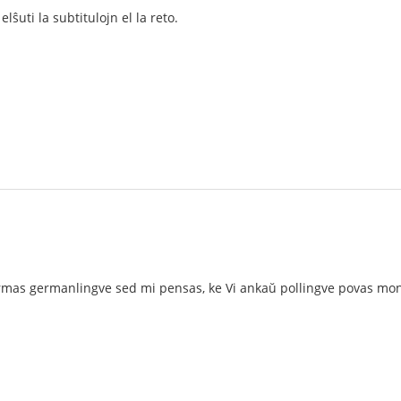
lŝuti la subtitulojn el la reto.
mas germanlingve sed mi pensas, ke Vi ankaŭ pollingve povas montri