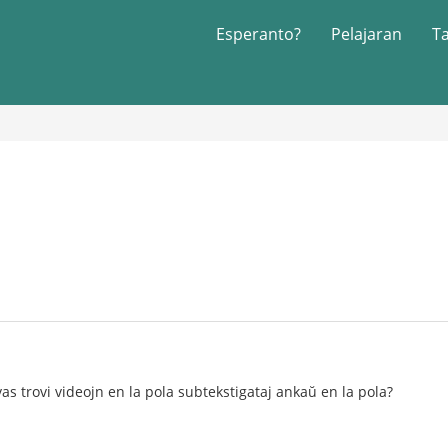
Esperanto?
Pelajaran
T
as trovi videojn en la pola subtekstigataj ankaŭ en la pola?