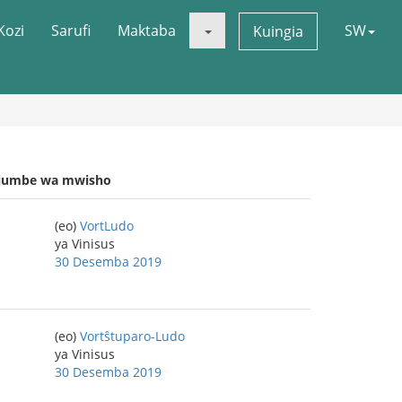
Kozi
Sarufi
Maktaba
SW
Kuingia
jumbe wa mwisho
(eo)
VortLudo
ya Vinisus
30 Desemba 2019
(eo)
Vortŝtuparo-Ludo
ya Vinisus
30 Desemba 2019