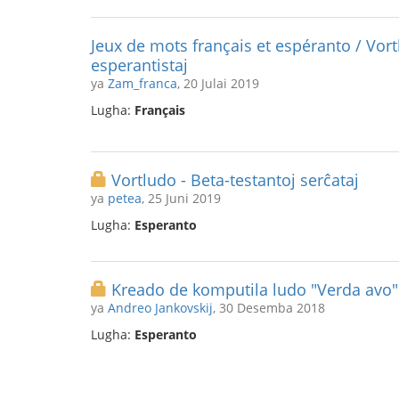
Jeux de mots français et espéranto / Vort
esperantistaj
ya
Zam_franca
, 20 Julai 2019
Lugha:
Français
Vortludo - Beta-testantoj serĉataj
ya
petea
, 25 Juni 2019
Lugha:
Esperanto
Kreado de komputila ludo "Verda avo"
ya
Andreo Jankovskij
, 30 Desemba 2018
Lugha:
Esperanto