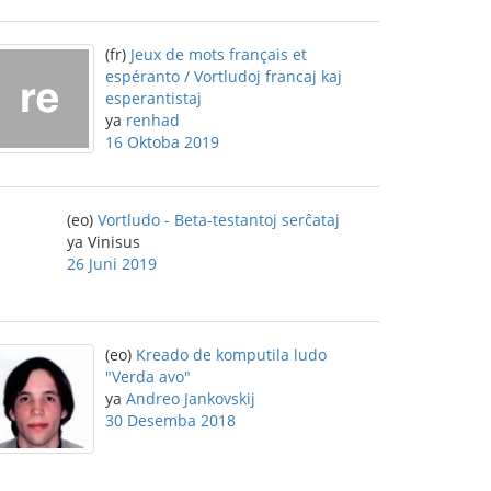
(fr)
Jeux de mots français et
espéranto / Vortludoj francaj kaj
esperantistaj
ya
renhad
16 Oktoba 2019
(eo)
Vortludo - Beta-testantoj serĉataj
ya Vinisus
26 Juni 2019
(eo)
Kreado de komputila ludo
"Verda avo"
ya
Andreo Jankovskij
30 Desemba 2018