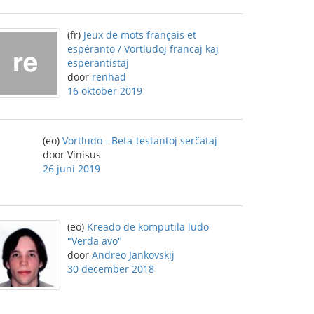
(fr)
Jeux de mots français et
espéranto / Vortludoj francaj kaj
esperantistaj
door
renhad
16 oktober 2019
(eo)
Vortludo - Beta-testantoj serĉataj
door Vinisus
26 juni 2019
(eo)
Kreado de komputila ludo
"Verda avo"
door
Andreo Jankovskij
30 december 2018