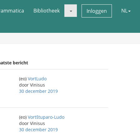
rammatica
Bibliotheek
NL
Inloggen
atste bericht
(eo)
VortLudo
door Vinisus
30 december 2019
(eo)
Vortŝtuparo-Ludo
door Vinisus
30 december 2019