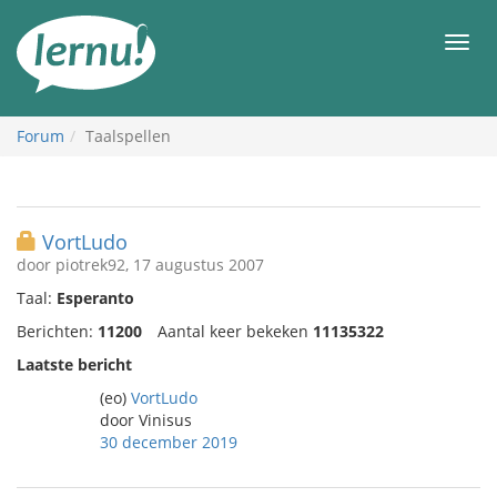
Naar
de
Men
inhoud
Forum
Taalspellen
VortLudo
door piotrek92, 17 augustus 2007
Taal:
Esperanto
Berichten:
11200
Aantal keer bekeken
11135322
Laatste bericht
(eo)
VortLudo
door Vinisus
30 december 2019