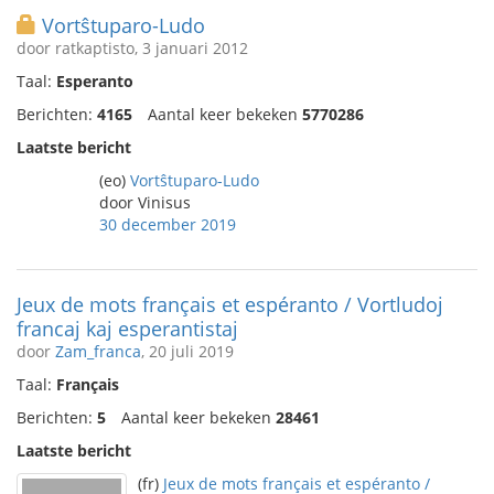
Vortŝtuparo-Ludo
door ratkaptisto, 3 januari 2012
Taal:
Esperanto
Berichten:
4165
Aantal keer bekeken
5770286
Laatste bericht
(eo)
Vortŝtuparo-Ludo
door Vinisus
30 december 2019
Jeux de mots français et espéranto / Vortludoj
francaj kaj esperantistaj
door
Zam_franca
, 20 juli 2019
Taal:
Français
Berichten:
5
Aantal keer bekeken
28461
Laatste bericht
(fr)
Jeux de mots français et espéranto /