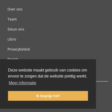
Over ons
Team
Steun ons
Libro
Privacybeleid
Regels
Contact met ons opnemen
Deze website maakt gebruik van cookies om
ervoor te zorgen dat de website prettig werkt.
Meer informatie
Ik begrijp het!
© 2002-2026 lernu.net |
Impressum