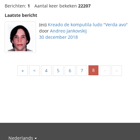
Berichten:
1
Aantal keer bekeken
22207
Laatste bericht
(eo)
Kreado de komputila ludo "Verda avo"
door
Andreo Jankovskij
30 december 2018
8
«
<
4
5
6
7
>
»
Nederlands