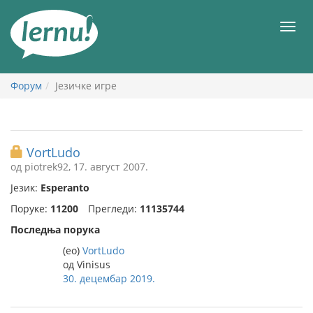
У
садржају
Мен
Форум
Језичке игре
VortLudo
од piotrek92, 17. август 2007.
Језик:
Esperanto
Поруке:
11200
Прегледи:
11135744
Последња порука
(eo)
VortLudo
од Vinisus
30. децембар 2019.