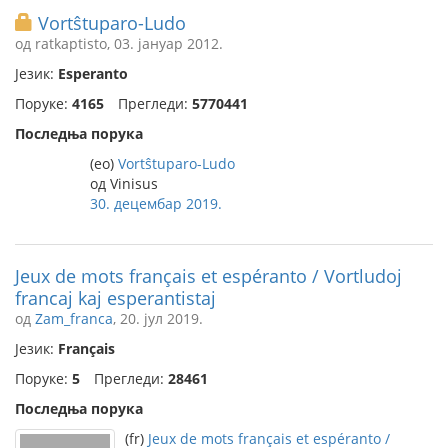
Vortŝtuparo-Ludo
од ratkaptisto, 03. јануар 2012.
Језик:
Esperanto
Поруке:
4165
Прегледи:
5770441
Последња порука
(eo)
Vortŝtuparo-Ludo
од Vinisus
30. децембар 2019.
Jeux de mots français et espéranto / Vortludoj
francaj kaj esperantistaj
од
Zam_franca
, 20. јул 2019.
Језик:
Français
Поруке:
5
Прегледи:
28461
Последња порука
(fr)
Jeux de mots français et espéranto /