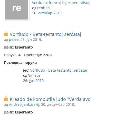
Vortludoj francaj kaj esperantistaj
од
renhad
16. октобар 2019.
Vortludo - Beta-testantoj serĉataj
од
petea
, 25. јун 2019.
Језик:
Esperanto
Поруке:
4
Прегледи:
22656
Последња порука
(eo)
Vortludo - Beta-testantoj serĉataj
од Vinisus
26. јун 2019.
Kreado de komputila ludo "Verda avo"
од
Andreo Jankovskij
, 30. децембар 2018.
Језик:
Esperanto