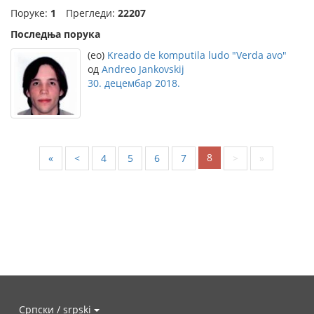
Поруке:
1
Прегледи:
22207
Последња порука
(eo)
Kreado de komputila ludo "Verda avo"
од
Andreo Jankovskij
30. децембар 2018.
8
«
<
4
5
6
7
>
»
Српски / srpski