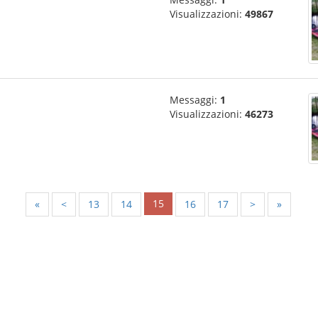
Visualizzazioni:
49867
Messaggi:
1
Visualizzazioni:
46273
15
«
<
13
14
16
17
>
»