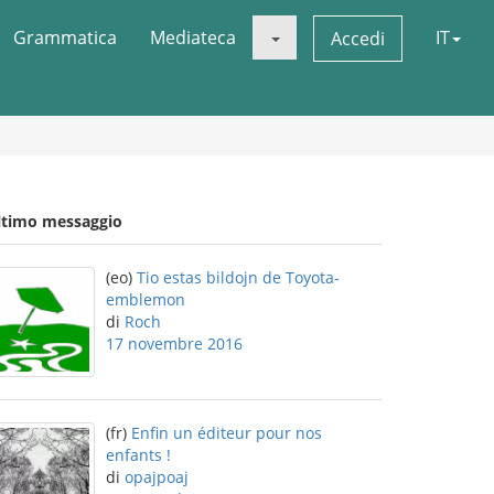
Grammatica
Mediateca
IT
Accedi
ltimo messaggio
(eo)
Tio estas bildojn de Toyota-
emblemon
di
Roch
17 novembre 2016
(fr)
Enfin un éditeur pour nos
enfants !
di
opajpoaj