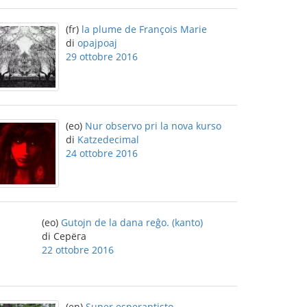
(fr)
la plume de François Marie
di
opajpoaj
29 ottobre 2016
(eo)
Nur observo pri la nova kurso
di
Katzedecimal
24 ottobre 2016
(eo)
Gutojn de la dana reĝo. (kanto)
di Серёга
22 ottobre 2016
(en)
Super esperantisto