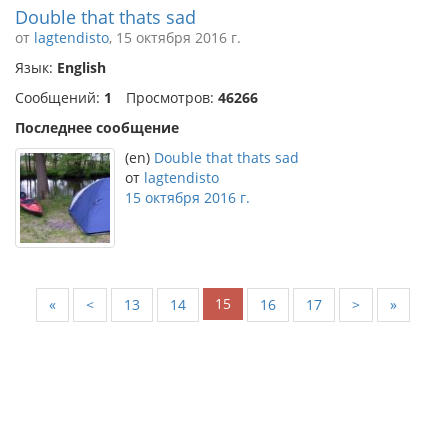
Double that thats sad
от
lagtendisto
, 15 октября 2016 г.
Язык:
English
Сообщений:
1
Просмотров:
46266
Последнее сообщение
(en)
Double that thats sad
от
lagtendisto
15 октября 2016 г.
15
«
<
13
14
16
17
>
»