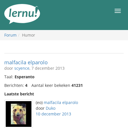
Naar
de
Men
inhoud
Forum
Humor
malfacila elparolo
door
scyence
, 7 december 2013
Taal:
Esperanto
Berichten:
4
Aantal keer bekeken
41231
Laatste bericht
(eo)
malfacila elparolo
door
Duko
10 december 2013