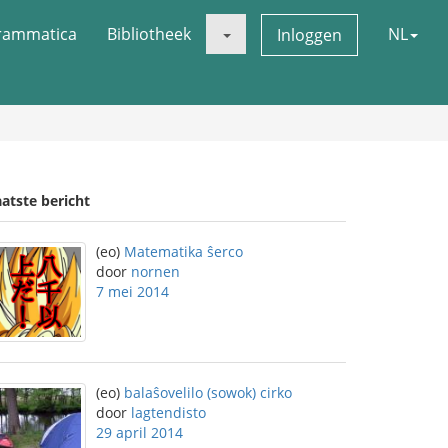
rammatica
Bibliotheek
NL
Inloggen
atste bericht
(eo)
Matematika ŝerco
door
nornen
7 mei 2014
(eo)
balaŝovelilo (sowok) cirko
door
lagtendisto
29 april 2014