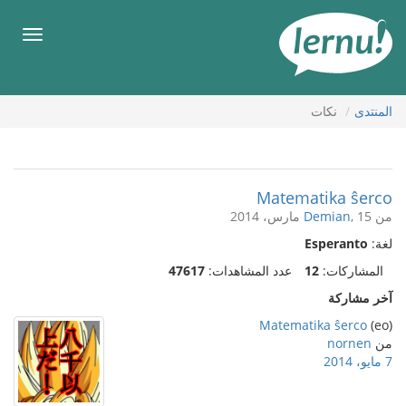
لى
لمحتويات
قائمة
طعام
المنتدى
نكات
Matematika ŝerco
من
, 15 مارس، 2014
Demian
لغة:
Esperanto
المشاركات:
12
عدد المشاهدات:
47617
آخر مشاركة
Matematika ŝerco
(eo)
من
nornen
7 مايو، 2014