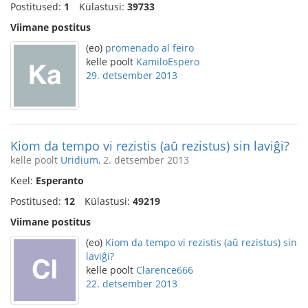
Postitused:
1
Külastusi:
39733
Viimane postitus
(eo)
promenado al feiro
kelle poolt
KamiloEspero
29. detsember 2013
Kiom da tempo vi rezistis (aŭ rezistus) sin laviĝi?
kelle poolt
Uridium
, 2. detsember 2013
Keel:
Esperanto
Postitused:
12
Külastusi:
49219
Viimane postitus
(eo)
Kiom da tempo vi rezistis (aŭ rezistus) sin
laviĝi?
kelle poolt
Clarence666
22. detsember 2013