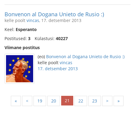
Bonvenon al Dogana Unieto de Rusio :)
kelle poolt
vincas
, 17. detsember 2013
Keel:
Esperanto
Postitused:
3
Külastusi:
40227
Viimane postitus
(eo)
Bonvenon al Dogana Unieto de Rusio :)
kelle poolt
vincas
17. detsember 2013
21
«
<
19
20
22
23
>
»