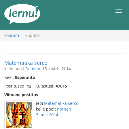
Sisu
juurde
Men
Foorum
Huumor
Matematika ŝerco
kelle poolt
Demian
, 15. märts 2014
Keel:
Esperanto
Postitused:
12
Külastusi:
47615
Viimane postitus
(eo)
Matematika ŝerco
kelle poolt
nornen
7. mai 2014