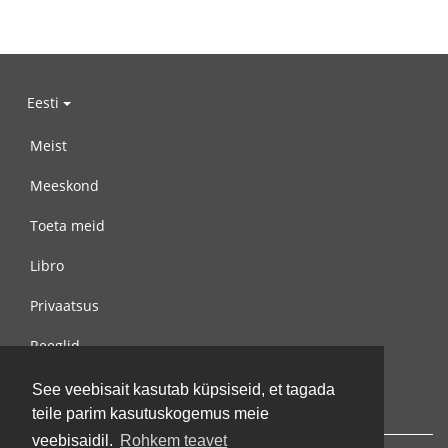
Eesti
Meist
Meeskond
Toeta meid
Libro
Privaatsus
Reeglid
Võta meiega ühendust
See veebisait kasutab küpsiseid, et tagada
teile parim kasutuskogemus meie
veebisaidil.
Rohkem teavet