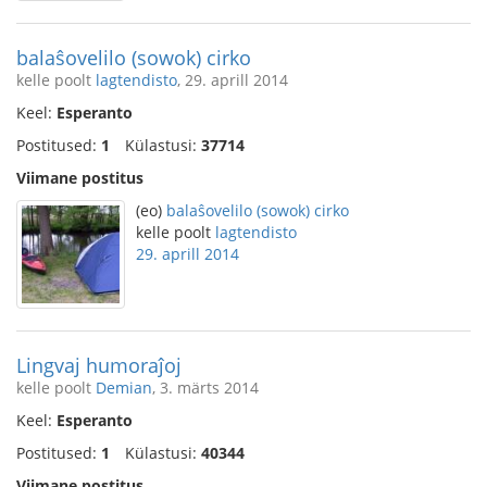
balaŝovelilo (sowok) cirko
kelle poolt
lagtendisto
, 29. aprill 2014
Keel:
Esperanto
Postitused:
1
Külastusi:
37714
Viimane postitus
(eo)
balaŝovelilo (sowok) cirko
kelle poolt
lagtendisto
29. aprill 2014
Lingvaj humoraĵoj
kelle poolt
Demian
, 3. märts 2014
Keel:
Esperanto
Postitused:
1
Külastusi:
40344
Viimane postitus