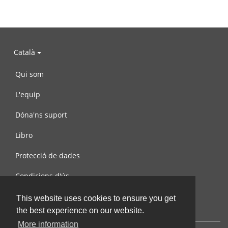
Català
Qui som
L'equip
Dóna'ns suport
Libro
Protecció de dades
Condicions d'ús
Contacta amb nosaltres
This website uses cookies to ensure you get
the best experience on our website.
More information