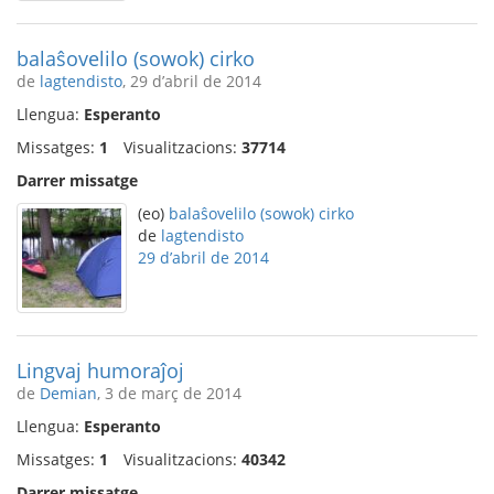
balaŝovelilo (sowok) cirko
de
lagtendisto
, 29 d’abril de 2014
Llengua:
Esperanto
Missatges:
1
Visualitzacions:
37714
Darrer missatge
(eo)
balaŝovelilo (sowok) cirko
de
lagtendisto
29 d’abril de 2014
Lingvaj humoraĵoj
de
Demian
, 3 de març de 2014
Llengua:
Esperanto
Missatges:
1
Visualitzacions:
40342
Darrer missatge