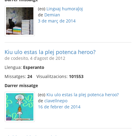
(eo)
Lingvaj humoraĵoj
de
Demian
3 de març de 2014
Kiu ulo estas la plej potenca heroo?
de codesito, 4 d’agost de 2012
Llengua:
Esperanto
Missatges:
24
Visualitzacions:
101553
Darrer missatge
(eo)
Kiu ulo estas la plej potenca heroo?
de
clavellnepo
16 de febrer de 2014