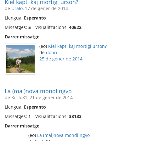
Kiel kapti kaj mortigi urson?
de
Uralo
, 17 de gener de 2014
Llengua:
Esperanto
Missatges:
5
Visualitzacions:
40622
Darrer missatge
(eo)
Kiel kapti kaj mortigi urson?
de
dobri
25 de gener de 2014
La (mal)nova mondlingvo
de Kirilo81, 21 de gener de 2014
Llengua:
Esperanto
Missatges:
1
Visualitzacions:
38133
Darrer missatge
(eo)
La (mal)nova mondlingvo