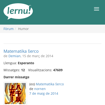
Al
contingut
Men
Fòrum
Humor
Matematika ŝerco
de
Demian
, 15 de març de 2014
Llengua:
Esperanto
Missatges:
12
Visualitzacions:
47609
Darrer missatge
(eo)
Matematika ŝerco
de
nornen
7 de maig de 2014