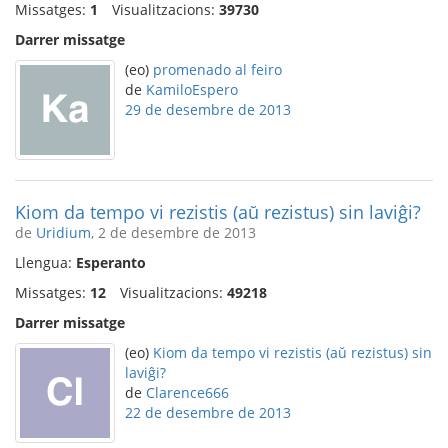
Missatges:
1
Visualitzacions:
39730
Darrer missatge
(eo)
promenado al feiro
de
KamiloEspero
29 de desembre de 2013
Kiom da tempo vi rezistis (aŭ rezistus) sin laviĝi?
de
Uridium
, 2 de desembre de 2013
Llengua:
Esperanto
Missatges:
12
Visualitzacions:
49218
Darrer missatge
(eo)
Kiom da tempo vi rezistis (aŭ rezistus) sin
laviĝi?
de
Clarence666
22 de desembre de 2013