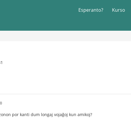
Esperanto?
Kurso
31
10
zonon por kanti dum longaj vojaĝoj kun amikoj?