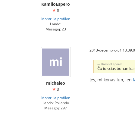
KamiloEspero
0
Montri la profilon
Lando:
Mesaĝoj: 23
2013-decembro-31 13:39:
KamiloEspero:
Ĉu iu scias bonan ka
Jes, mi konas iun, jen
l
michaleo
3
Montri la profilon
Lando: Pollando
Mesaĝoj: 297