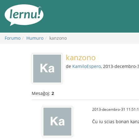
Al
la
enhavo
Forumo
Humuro
kanzono
kanzono
de
KamiloEspero
, 2013-decembro-
Mesaĝoj:
2
2013-decembro-31 11:51:
Ĉu iu scias bonan kan