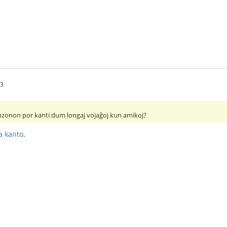
03
nzonon por kanti dum longaj vojaĝoj kun amikoj?
a kanto
.