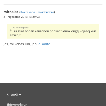
michaleo
(
Kwerekana umwidondoro
)
31 Kigarama 2013 13:39:03
KamiloEspero:
Ĉu iu scias bonan kanzonon por kanti dum longaj vojaĝoj kun
amikoj?
Jes, mi konas iun, jen
la kanto
.
Kirundi
ibitwerekeye