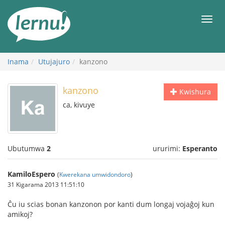
Ku
rupapuro
Urut
rw'ibirimwo
Inama
Utujajuro
kanzono
kanzono
Kwishura
ca, kivuye
Ubutumwa
2
ururimi:
Esperanto
KamiloEspero
(
Kwerekana umwidondoro
)
31 Kigarama 2013 11:51:10
Ĉu iu scias bonan kanzonon por kanti dum longaj vojaĝoj kun
amikoj?