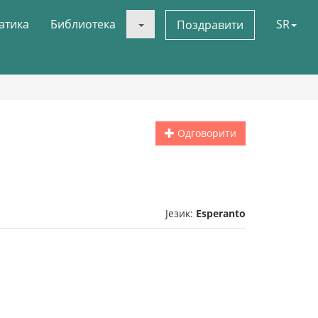
атика
Библиотека
SR
Поздравити
Одговорити
Језик:
Esperanto