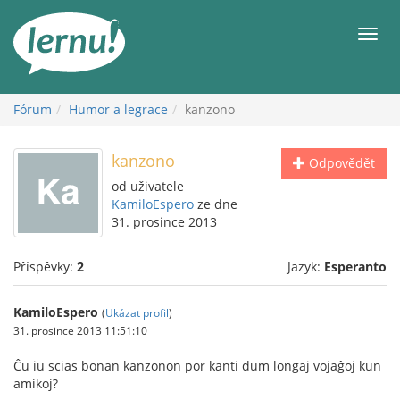
Přejít
k
Men
obsahu
Fórum
Humor a legrace
kanzono
kanzono
Odpovědět
od uživatele
KamiloEspero
ze dne
31. prosince 2013
Příspěvky:
2
Jazyk:
Esperanto
KamiloEspero
(
Ukázat profil
)
31. prosince 2013 11:51:10
Ĉu iu scias bonan kanzonon por kanti dum longaj vojaĝoj kun
amikoj?