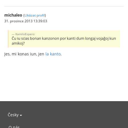
michaleo
(
Ukázat profil
)
31. prosince 2013 13:39:03
KamiloEspero:
Ĉu iu scias bonan kanzonon por kanti dum longaj vojaĝoj kun
amikoj?
Jes, mi konas iun, jen
la kanto
.
Česky
O nás