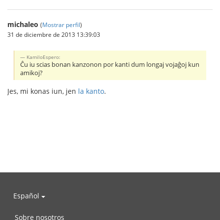
michaleo
(
Mostrar perfil
)
31 de diciembre de 2013 13:39:03
KamiloEspero:
Ĉu iu scias bonan kanzonon por kanti dum longaj vojaĝoj kun
amikoj?
Jes, mi konas iun, jen
la kanto
.
Español
Sobre nosotros