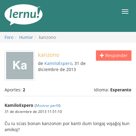
Contenido
Men
Foro
Humor
kanzono
kanzono
Responder
de
KamiloEspero
, 31 de
diciembre de 2013
Aportes:
2
Idioma:
Esperanto
KamiloEspero
(
Mostrar perfil
)
31 de diciembre de 2013 11:51:10
Ĉu iu scias bonan kanzonon por kanti dum longaj vojaĝoj kun
amikoj?