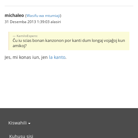
michaleo
(
Wasifu wa mtumiaji
)
31 Desemba 2013 1:39:03 alasiri
KamiloEspero:
Ĉu iu scias bonan kanzonon por kanti dum longaj vojaĝoj kun
amikoj?
Jes, mi konas iun, jen
la kanto
.
Kiswahili
Kuhusu sisi