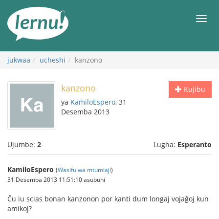
Kwa
maudhui
orod
jukwaa
ucheshi
kanzono
kanzono
Kujibu
ya
KamiloEspero
, 31
Desemba 2013
Ujumbe:
2
Lugha:
Esperanto
KamiloEspero
(
Wasifu wa mtumiaji
)
31 Desemba 2013 11:51:10 asubuhi
Ĉu iu scias bonan kanzonon por kanti dum longaj vojaĝoj kun
amikoj?